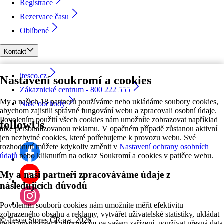
Registrace
Rezervace času
Oblíbené
Kontakt
itesco.cz
Nastavení soukromí a cookies
Zákaznické centrum - 800 222 555
My a našich 18 partnerů používáme nebo ukládáme soubory cookies,
Naše obchody
abychom zajistili správné fungování webu a zpracovali osobní údaje.
Povolením použití všech cookies nám umožníte zobrazovat například
followUs
také personalizovanou reklamu. V opačném případě zůstanou aktivní
jen nezbytné cookies, které potřebujeme k provozu webu. Své
rozhodnutí můžete kdykoliv změnit v
Nastavení ochrany osobních
údajů
nebo kliknutím na odkaz Soukromí a cookies v patičce webu.
My a naši partneři zpracováváme údaje z
následujících důvodů
Povolením souborů cookies nám umožníte měřit efektivitu
zobrazeného obsahu a reklamy, vytvářet uživatelské statistiky, ukládat
©
Tesco Stores ČR a.s. 2026
nebo přistupovat k informacím ve vašem zařízení, používat přesná data