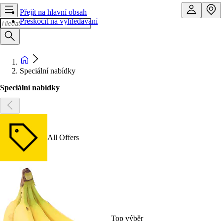
Přejít na hlavní obsah
Přeskočit na vyhledávání
Speciální nabídky
Speciální nabídky
All Offers
Top výběr