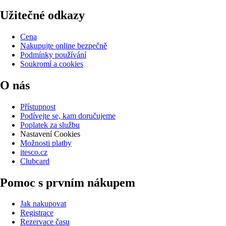
Užitečné odkazy
Cena
Nakupujte online bezpečně
Podmínky používání
Soukromí a cookies
O nás
Přístupnost
Podívejte se, kam doručujeme
Poplatek za službu
Nastavení Cookies
Možnosti platby
itesco.cz
Clubcard
Pomoc s prvním nákupem
Jak nakupovat
Registrace
Rezervace času