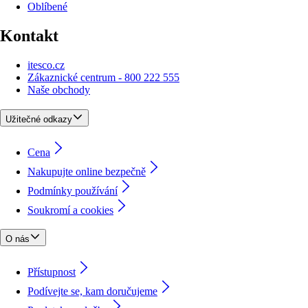
Oblíbené
Kontakt
itesco.cz
Zákaznické centrum - 800 222 555
Naše obchody
Užitečné odkazy
Cena
Nakupujte online bezpečně
Podmínky používání
Soukromí a cookies
O nás
Přístupnost
Podívejte se, kam doručujeme