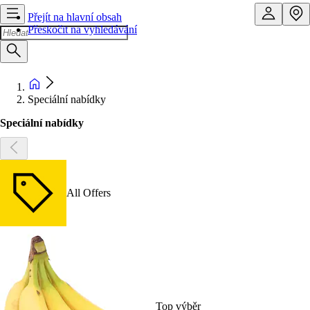
Přejít na hlavní obsah
Přeskočit na vyhledávání
Speciální nabídky
Speciální nabídky
All Offers
Top výběr