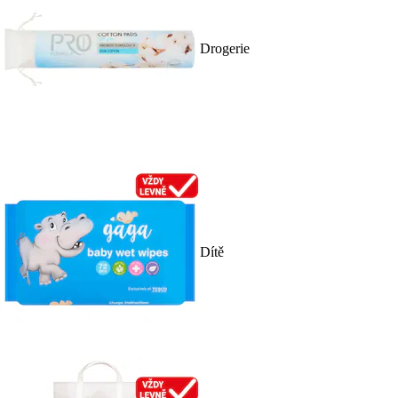
Drogerie
Dítě