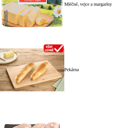
Mléčné, vejce a margaríny
Pekárna