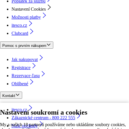
Poplatek za službu
Nastavení Cookies
Možnosti platby
itesco.cz
Clubcard
Pomoc s prvním nákupem
Jak nakupovat
Registrace
Rezervace času
Oblíbené
Kontakt
itesco.cz
Nastavení soukromí a cookies
Zákaznické centrum - 800 222 555
My a našich 18 partnerů používáme nebo ukládáme soubory cookies,
Naše obchody