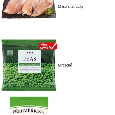
Maso a lahůdky
Mražené