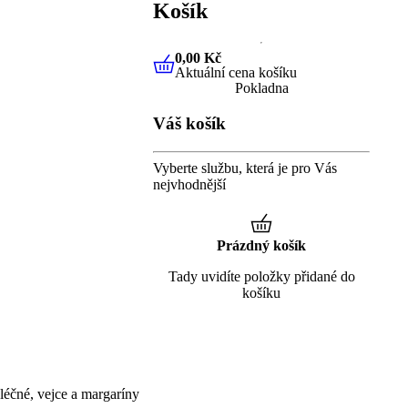
Košík
0,00 Kč
Aktuální cena košíku
0,00 Kč
Aktuální cena košíku
Pokladna
Váš košík
Vyberte službu, která je pro Vás
nejvhodnější
Prázdný košík
Tady uvidíte položky přidané do
košíku
éčné, vejce a margaríny