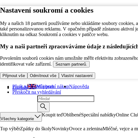
Nastavení soukromí a cookies
My a našich 18 partnerů používáme nebo ukládáme soubory cookies, ab
také personalizovanou reklamu. V opačném případě zůstanou aktivní j
kliknutím na odkaz Soukromí a cookies v patičce webu.
My a naši partneři zpracováváme údaje z následující
Povolením souborů cookies nám umožníte měřit efektivitu zobrazeného o
identifikovat vaše zařízení.
Seznam partnerů.
Přijmout vše
Odmítnout vše
Vlastní nastavení
Přejít na hlavní obsah
Můj první nákup
Nápověda
English
Přeskočit na vyhledávání
Koupit teď
Oblíbené
Speciální nabídky
Online Clu
Všechny kategorie
Top výběr
Zpátky do školy
Novinky
Ovoce a zelenina
Mléčné, vejce a m