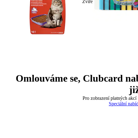
Zvíře
Omlouváme se, Clubcard nabíd
ji
Pro zobrazení platných akcí 
Speciální nabí