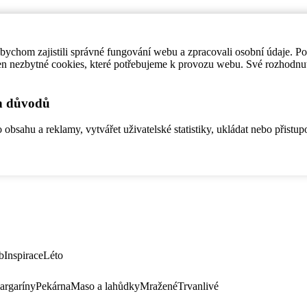
ychom zajistili správné fungování webu a zpracovali osobní údaje. P
en nezbytné cookies, které potřebujeme k provozu webu. Své rozhodnu
ch důvodů
bsahu a reklamy, vytvářet uživatelské statistiky, ukládat nebo přistup
b
Inspirace
Léto
argaríny
Pekárna
Maso a lahůdky
Mražené
Trvanlivé