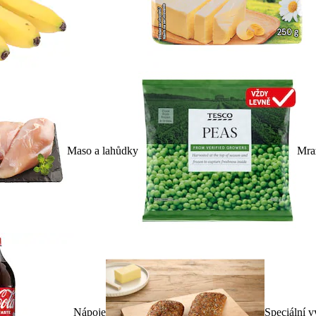
Maso a lahůdky
Mra
Nápoje
Speciální v