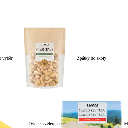
p výběr
Zpátky do školy
Ovoce a zelenina
Ml