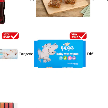
Drogerie
Dítě