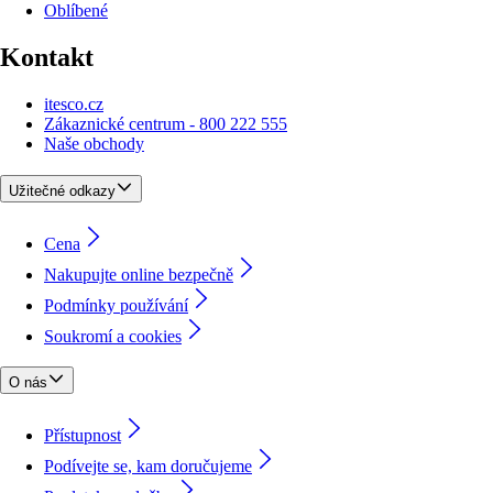
Oblíbené
Kontakt
itesco.cz
Zákaznické centrum - 800 222 555
Naše obchody
Užitečné odkazy
Cena
Nakupujte online bezpečně
Podmínky používání
Soukromí a cookies
O nás
Přístupnost
Podívejte se, kam doručujeme