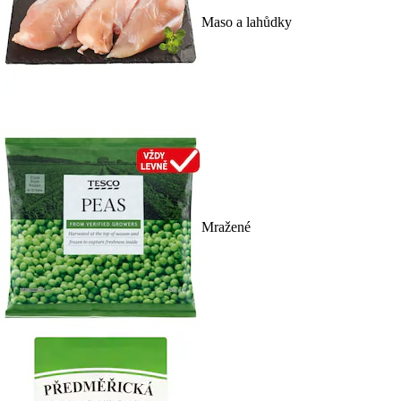
Maso a lahůdky
Mražené