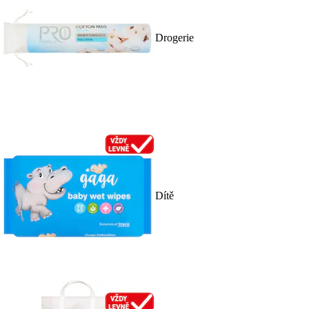
Drogerie
Dítě