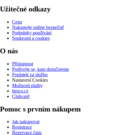
Užitečné odkazy
Cena
Nakupujte online bezpečně
Podmínky používání
Soukromí a cookies
O nás
Přístupnost
Podívejte se, kam doručujeme
Poplatek za službu
Nastavení Cookies
Možnosti platby
itesco.cz
Clubcard
Pomoc s prvním nákupem
Jak nakupovat
Registrace
Rezervace času