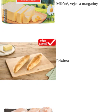
Mléčné, vejce a margaríny
Pekárna