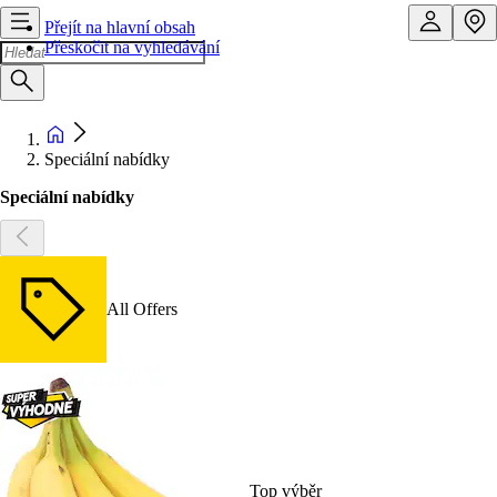
Přejít na hlavní obsah
Přeskočit na vyhledávání
Speciální nabídky
Speciální nabídky
All Offers
Top výběr