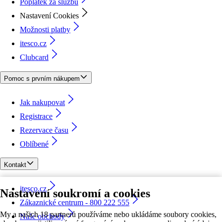
Poplatek za službu
Nastavení Cookies
Možnosti platby
itesco.cz
Clubcard
Pomoc s prvním nákupem
Jak nakupovat
Registrace
Rezervace času
Oblíbené
Kontakt
itesco.cz
Nastavení soukromí a cookies
Zákaznické centrum - 800 222 555
My a našich 18 partnerů používáme nebo ukládáme soubory cookies,
Naše obchody