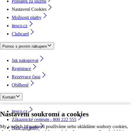
Poplatek za službu
Nastavení Cookies
Možnosti platby
itesco.cz
Clubcard
Pomoc s prvním nákupem
Jak nakupovat
Registrace
Rezervace času
Oblíbené
Kontakt
itesco.cz
Nastavení soukromí a cookies
Zákaznické centrum - 800 222 555
My a našich 18 partnerů používáme nebo ukládáme soubory cookies,
Naše obchody