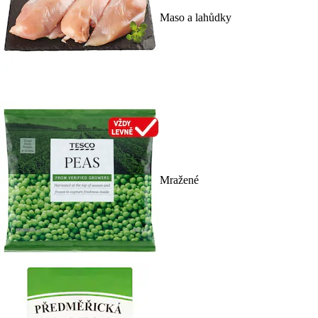
Maso a lahůdky
Mražené