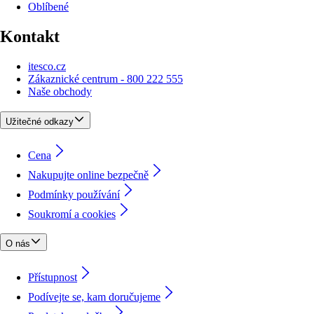
Oblíbené
Kontakt
itesco.cz
Zákaznické centrum - 800 222 555
Naše obchody
Užitečné odkazy
Cena
Nakupujte online bezpečně
Podmínky používání
Soukromí a cookies
O nás
Přístupnost
Podívejte se, kam doručujeme