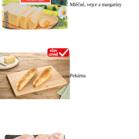
Mléčné, vejce a margaríny
Pekárna