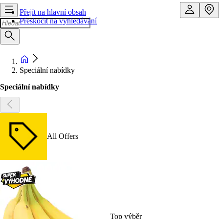
Přejít na hlavní obsah
Přeskočit na vyhledávání
Speciální nabídky
Speciální nabídky
All Offers
Top výběr