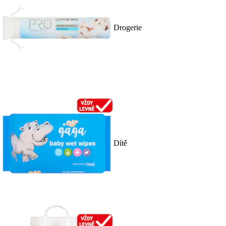
Drogerie
Dítě