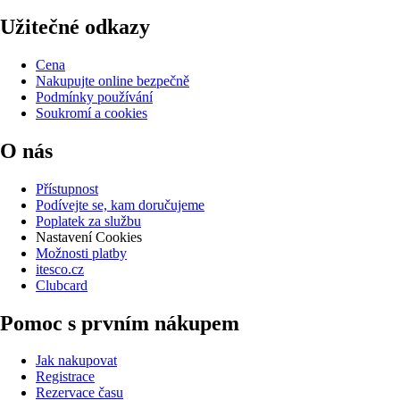
Užitečné odkazy
Cena
Nakupujte online bezpečně
Podmínky používání
Soukromí a cookies
O nás
Přístupnost
Podívejte se, kam doručujeme
Poplatek za službu
Nastavení Cookies
Možnosti platby
itesco.cz
Clubcard
Pomoc s prvním nákupem
Jak nakupovat
Registrace
Rezervace času