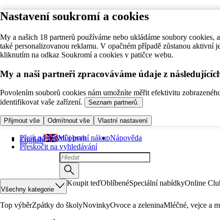
Nastavení soukromí a cookies
My a našich 18 partnerů používáme nebo ukládáme soubory cookies, ab
také personalizovanou reklamu. V opačném případě zůstanou aktivní j
kliknutím na odkaz Soukromí a cookies v patičce webu.
My a naši partneři zpracováváme údaje z následující
Povolením souborů cookies nám umožníte měřit efektivitu zobrazeného o
identifikovat vaše zařízení.
Seznam partnerů.
Přijmout vše
Odmítnout vše
Vlastní nastavení
Přejít na hlavní obsah
Můj první nákup
Nápověda
English
Přeskočit na vyhledávání
Koupit teď
Oblíbené
Speciální nabídky
Online Clu
Všechny kategorie
Top výběr
Zpátky do školy
Novinky
Ovoce a zelenina
Mléčné, vejce a m