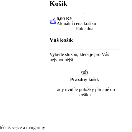
Košík
0,00 Kč
Aktuální cena košíku
0,00 Kč
Aktuální cena košíku
Pokladna
Váš košík
Vyberte službu, která je pro Vás
nejvhodnější
Prázdný košík
Tady uvidíte položky přidané do
košíku
éčné, vejce a margaríny