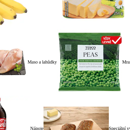
Maso a lahůdky
Mra
Nápoje
Speciální v