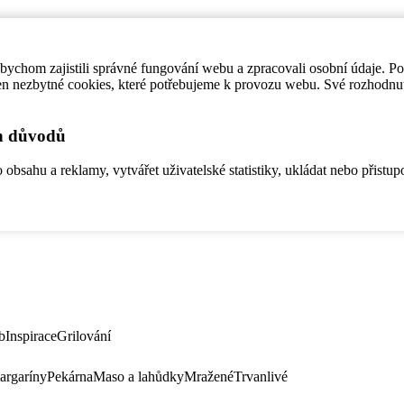
ychom zajistili správné fungování webu a zpracovali osobní údaje. P
en nezbytné cookies, které potřebujeme k provozu webu. Své rozhodnu
ch důvodů
bsahu a reklamy, vytvářet uživatelské statistiky, ukládat nebo přistup
b
Inspirace
Grilování
argaríny
Pekárna
Maso a lahůdky
Mražené
Trvanlivé