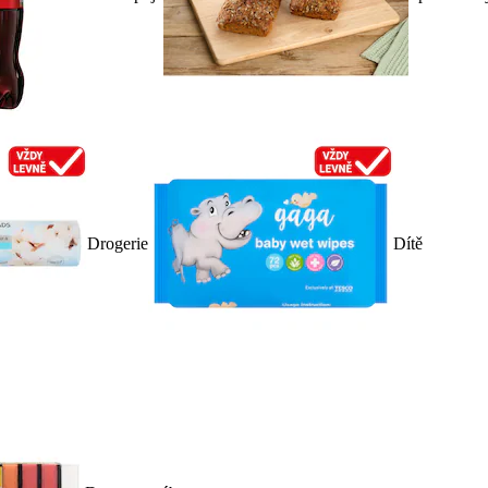
Drogerie
Dítě