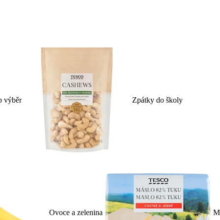
p výběr
Zpátky do školy
Ovoce a zelenina
Ml