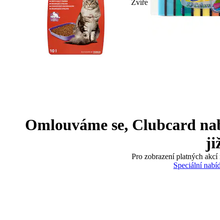
Zvíře
Omlouváme se, Clubcard nabíd
ji
Pro zobrazení platných akcí 
Speciální nabí