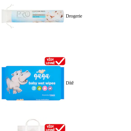
Drogerie
Dítě