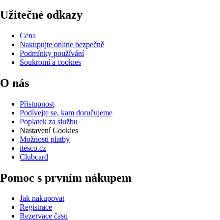
Užitečné odkazy
Cena
Nakupujte online bezpečně
Podmínky používání
Soukromí a cookies
O nás
Přístupnost
Podívejte se, kam doručujeme
Poplatek za službu
Nastavení Cookies
Možnosti platby
itesco.cz
Clubcard
Pomoc s prvním nákupem
Jak nakupovat
Registrace
Rezervace času