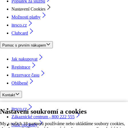
Poplatek za službu
Nastavení Cookies
Možnosti platby
itesco.cz
Clubcard
Pomoc s prvním nákupem
Jak nakupovat
Registrace
Rezervace času
Oblíbené
Kontakt
itesco.cz
Nastavení soukromí a cookies
Zákaznické centrum - 800 222 555
My a našich 18 partnerů používáme nebo ukládáme soubory cookies,
Naše obchody