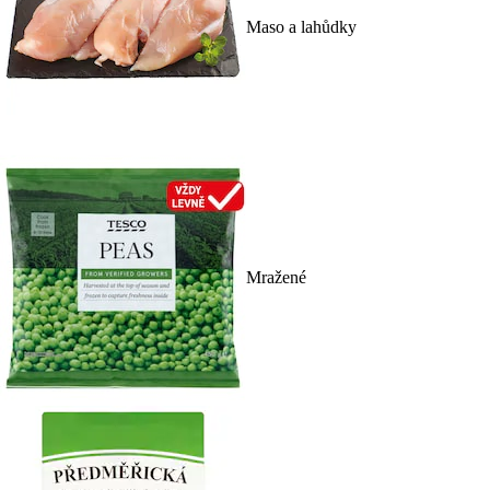
Maso a lahůdky
Mražené