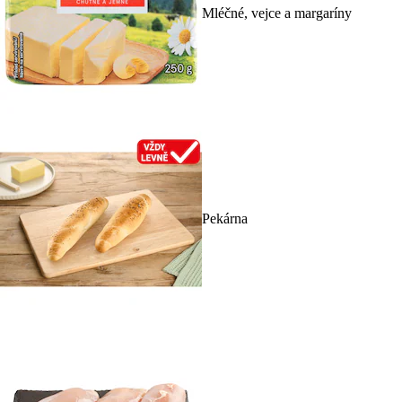
Mléčné, vejce a margaríny
Pekárna