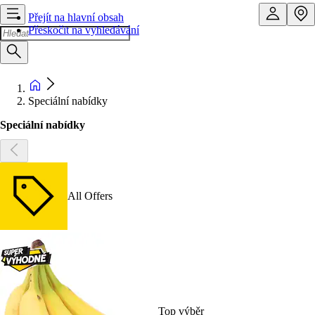
Přejít na hlavní obsah
Přeskočit na vyhledávání
Speciální nabídky
Speciální nabídky
All Offers
Top výběr