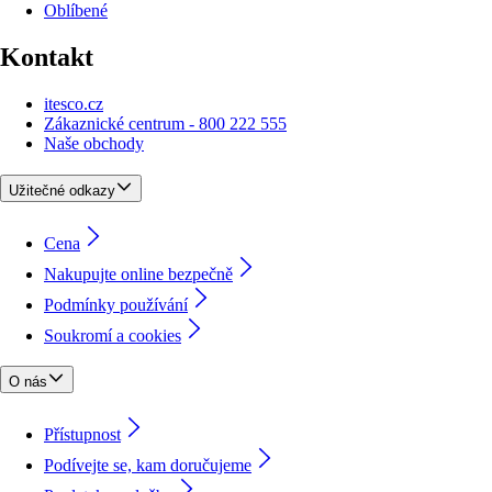
Oblíbené
Kontakt
itesco.cz
Zákaznické centrum - 800 222 555
Naše obchody
Užitečné odkazy
Cena
Nakupujte online bezpečně
Podmínky používání
Soukromí a cookies
O nás
Přístupnost
Podívejte se, kam doručujeme