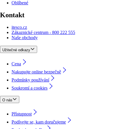
Oblíbené
Kontakt
itesco.cz
Zákaznické centrum - 800 222 555
Naše obchody
Užitečné odkazy
Cena
Nakupujte online bezpečně
Podmínky používání
Soukromí a cookies
O nás
Přístupnost
Podívejte se, kam doručujeme