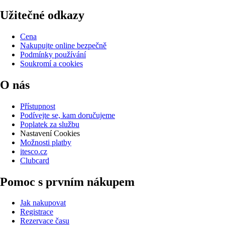
Užitečné odkazy
Cena
Nakupujte online bezpečně
Podmínky používání
Soukromí a cookies
O nás
Přístupnost
Podívejte se, kam doručujeme
Poplatek za službu
Nastavení Cookies
Možnosti platby
itesco.cz
Clubcard
Pomoc s prvním nákupem
Jak nakupovat
Registrace
Rezervace času