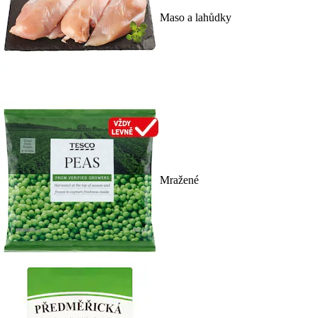
Maso a lahůdky
Mražené