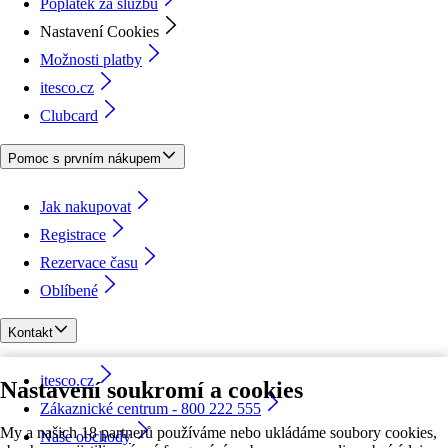
Poplatek za službu
Nastavení Cookies
Možnosti platby
itesco.cz
Clubcard
Pomoc s prvním nákupem
Jak nakupovat
Registrace
Rezervace času
Oblíbené
Kontakt
itesco.cz
Nastavení soukromí a cookies
Zákaznické centrum - 800 222 555
My a našich 18 partnerů používáme nebo ukládáme soubory cookies,
Naše obchody