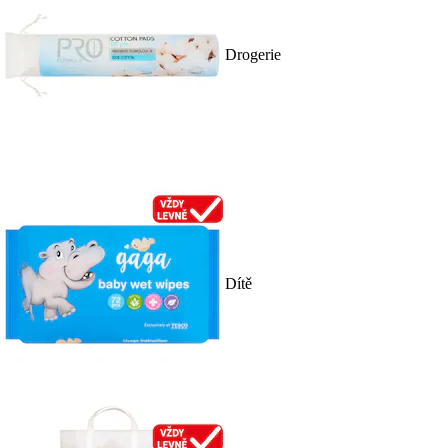
Drogerie
Dítě