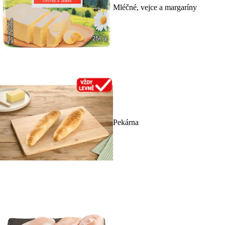
Mléčné, vejce a margaríny
Pekárna