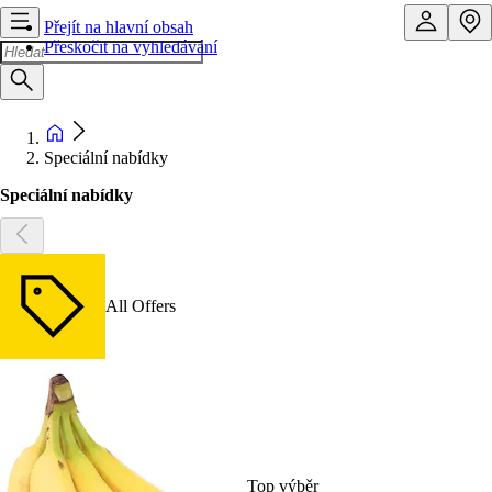
Přejít na hlavní obsah
Přeskočit na vyhledávání
Speciální nabídky
Speciální nabídky
All Offers
Top výběr