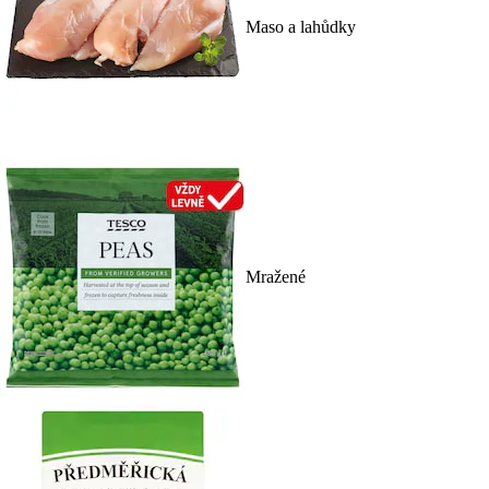
Maso a lahůdky
Mražené