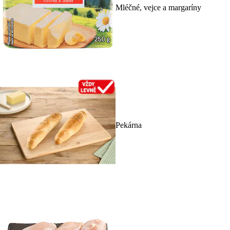
Mléčné, vejce a margaríny
Pekárna