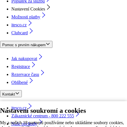
Poplatek za službu
Nastavení Cookies
Možnosti platby
itesco.cz
Clubcard
Pomoc s prvním nákupem
Jak nakupovat
Registrace
Rezervace času
Oblíbené
Kontakt
itesco.cz
Nastavení soukromí a cookies
Zákaznické centrum - 800 222 555
My a našich 18 partnerů používáme nebo ukládáme soubory cookies,
Naše obchody