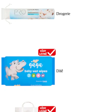
Drogerie
Dítě