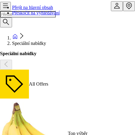
Přejít na hlavní obsah
Přeskočit na vyhledávání
Speciální nabídky
Speciální nabídky
All Offers
Top výběr