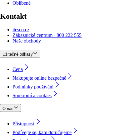
Oblíbené
Kontakt
itesco.cz
Zákaznické centrum - 800 222 555
Naše obchody
Užitečné odkazy
Cena
Nakupujte online bezpečně
Podmínky používání
Soukromí a cookies
O nás
Přístupnost
Podívejte se, kam doručujeme