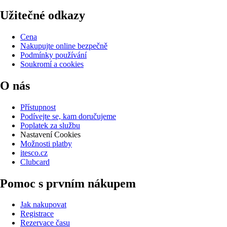
Užitečné odkazy
Cena
Nakupujte online bezpečně
Podmínky používání
Soukromí a cookies
O nás
Přístupnost
Podívejte se, kam doručujeme
Poplatek za službu
Nastavení Cookies
Možnosti platby
itesco.cz
Clubcard
Pomoc s prvním nákupem
Jak nakupovat
Registrace
Rezervace času