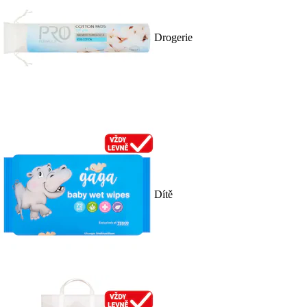
Drogerie
Dítě