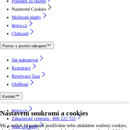
Poplatek za službu
Nastavení Cookies
Možnosti platby
itesco.cz
Clubcard
Pomoc s prvním nákupem
Jak nakupovat
Registrace
Rezervace času
Oblíbené
Kontakt
itesco.cz
Nastavení soukromí a cookies
Zákaznické centrum - 800 222 555
My a našich 18 partnerů používáme nebo ukládáme soubory cookies,
Naše obchody