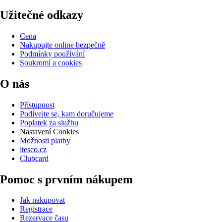
Užitečné odkazy
Cena
Nakupujte online bezpečně
Podmínky používání
Soukromí a cookies
O nás
Přístupnost
Podívejte se, kam doručujeme
Poplatek za službu
Nastavení Cookies
Možnosti platby
itesco.cz
Clubcard
Pomoc s prvním nákupem
Jak nakupovat
Registrace
Rezervace času