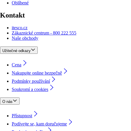
Oblíbené
Kontakt
itesco.cz
Zákaznické centrum - 800 222 555
Naše obchody
Užitečné odkazy
Cena
Nakupujte online bezpečně
Podmínky používání
Soukromí a cookies
O nás
Přístupnost
Podívejte se, kam doručujeme