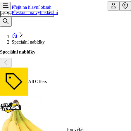
Přejít na hlavní obsah
Přeskočit na vyhledávání
Speciální nabídky
Speciální nabídky
All Offers
Top výběr