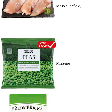
Maso a lahůdky
Mražené