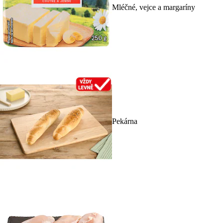
Mléčné, vejce a margaríny
Pekárna