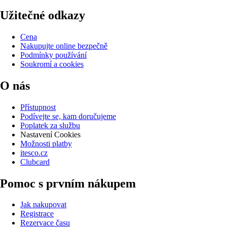
Užitečné odkazy
Cena
Nakupujte online bezpečně
Podmínky používání
Soukromí a cookies
O nás
Přístupnost
Podívejte se, kam doručujeme
Poplatek za službu
Nastavení Cookies
Možnosti platby
itesco.cz
Clubcard
Pomoc s prvním nákupem
Jak nakupovat
Registrace
Rezervace času