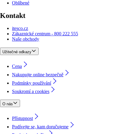
Oblíbené
Kontakt
itesco.cz
Zákaznické centrum - 800 222 555
Naše obchody
Užitečné odkazy
Cena
Nakupujte online bezpečně
Podmínky používání
Soukromí a cookies
O nás
Přístupnost
Podívejte se, kam doručujeme