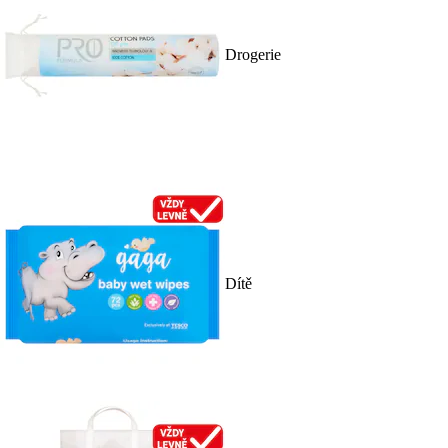
Drogerie
Dítě