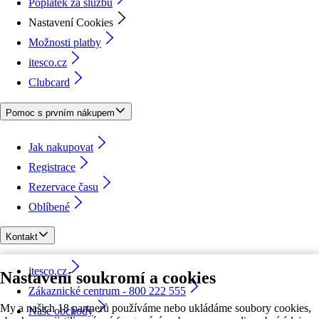
Poplatek za službu
Nastavení Cookies
Možnosti platby
itesco.cz
Clubcard
Pomoc s prvním nákupem
Jak nakupovat
Registrace
Rezervace času
Oblíbené
Kontakt
itesco.cz
Nastavení soukromí a cookies
Zákaznické centrum - 800 222 555
My a našich 18 partnerů používáme nebo ukládáme soubory cookies,
Naše obchody