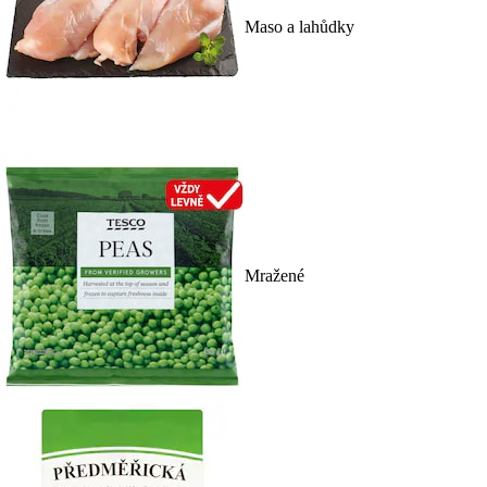
Maso a lahůdky
Mražené