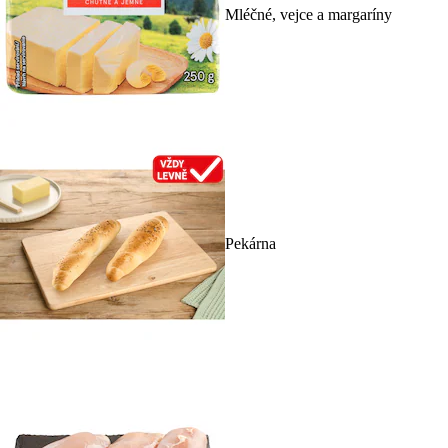
Mléčné, vejce a margaríny
Pekárna