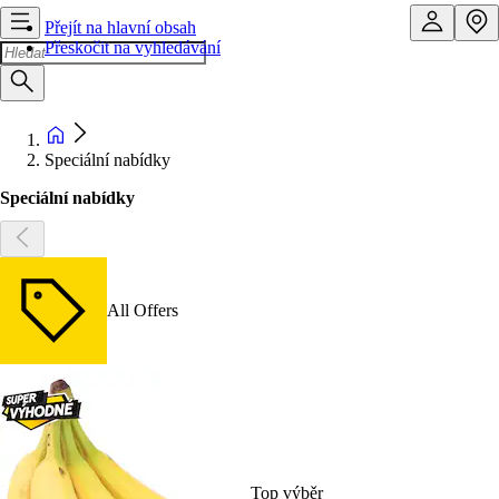
Přejít na hlavní obsah
Přeskočit na vyhledávání
Speciální nabídky
Speciální nabídky
All Offers
Top výběr