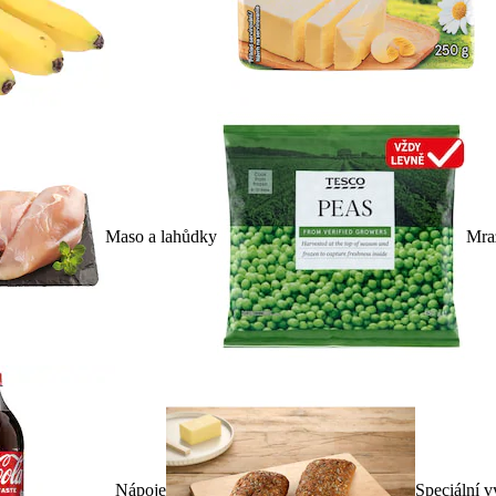
Maso a lahůdky
Mra
Nápoje
Speciální v