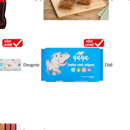
Drogerie
Dítě