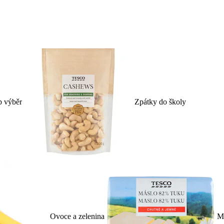
p výběr
Zpátky do školy
Ovoce a zelenina
Ml