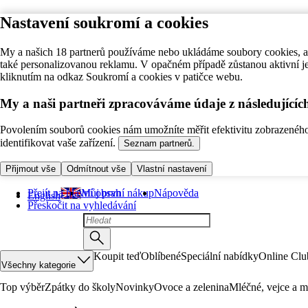
Nastavení soukromí a cookies
My a našich 18 partnerů používáme nebo ukládáme soubory cookies, ab
také personalizovanou reklamu. V opačném případě zůstanou aktivní j
kliknutím na odkaz Soukromí a cookies v patičce webu.
My a naši partneři zpracováváme údaje z následující
Povolením souborů cookies nám umožníte měřit efektivitu zobrazeného o
identifikovat vaše zařízení.
Seznam partnerů.
Přijmout vše
Odmítnout vše
Vlastní nastavení
Přejít na hlavní obsah
Můj první nákup
Nápověda
English
Přeskočit na vyhledávání
Koupit teď
Oblíbené
Speciální nabídky
Online Clu
Všechny kategorie
Top výběr
Zpátky do školy
Novinky
Ovoce a zelenina
Mléčné, vejce a m