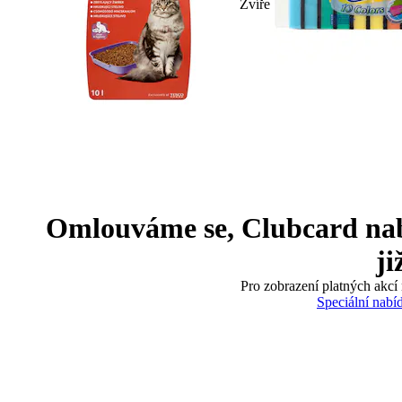
Zvíře
Omlouváme se, Clubcard nabíd
ji
Pro zobrazení platných akcí 
Speciální nabí