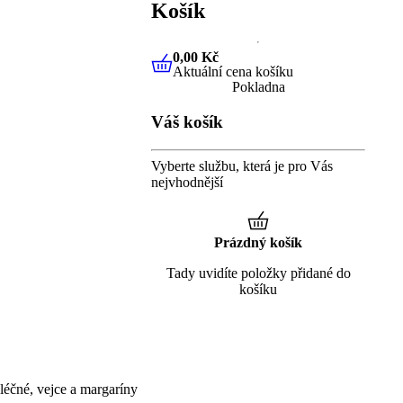
Košík
0,00 Kč
Aktuální cena košíku
0,00 Kč
Aktuální cena košíku
Pokladna
Váš košík
Vyberte službu, která je pro Vás
nejvhodnější
Prázdný košík
Tady uvidíte položky přidané do
košíku
éčné, vejce a margaríny