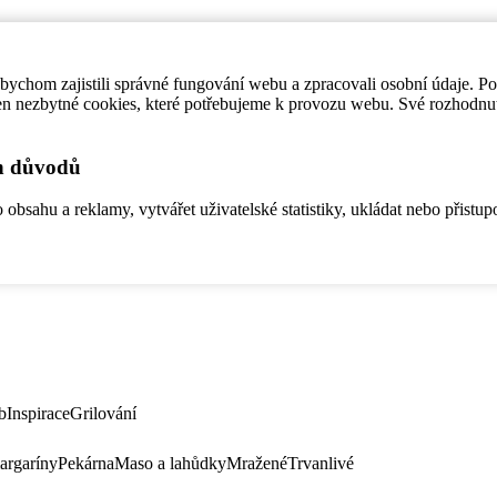
ychom zajistili správné fungování webu a zpracovali osobní údaje. P
en nezbytné cookies, které potřebujeme k provozu webu. Své rozhodnu
ch důvodů
bsahu a reklamy, vytvářet uživatelské statistiky, ukládat nebo přistup
b
Inspirace
Grilování
argaríny
Pekárna
Maso a lahůdky
Mražené
Trvanlivé