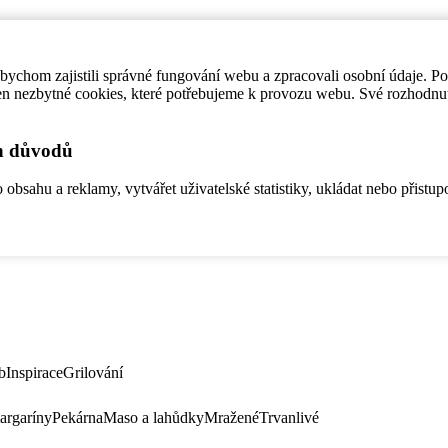
ychom zajistili správné fungování webu a zpracovali osobní údaje. P
en nezbytné cookies, které potřebujeme k provozu webu. Své rozhodnu
ch důvodů
bsahu a reklamy, vytvářet uživatelské statistiky, ukládat nebo přistup
b
Inspirace
Grilování
argaríny
Pekárna
Maso a lahůdky
Mražené
Trvanlivé