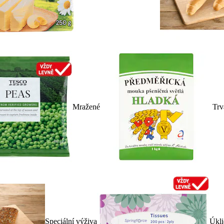
Mražené
Trv
Speciální výživa
Úkli