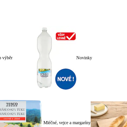
p výběr
Novinky
Mléčné, vejce a margaríny