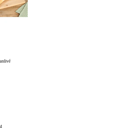
anlivé
d