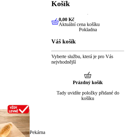
Košík
0,00 Kč
Aktuální cena košíku
0,00 Kč
Aktuální cena košíku
Pokladna
Váš košík
Vyberte službu, která je pro Vás
nejvhodnější
Prázdný košík
Tady uvidíte položky přidané do
košíku
Pekárna