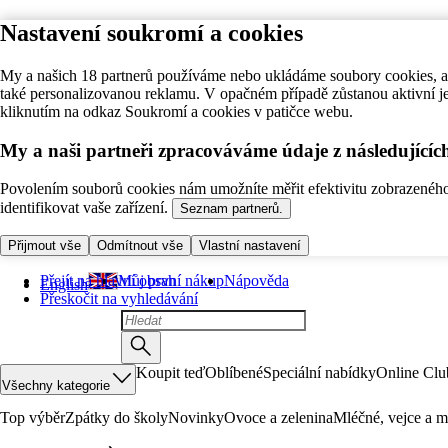
Nastavení soukromí a cookies
My a našich 18 partnerů používáme nebo ukládáme soubory cookies, ab
také personalizovanou reklamu. V opačném případě zůstanou aktivní j
kliknutím na odkaz Soukromí a cookies v patičce webu.
My a naši partneři zpracováváme údaje z následující
Povolením souborů cookies nám umožníte měřit efektivitu zobrazeného o
identifikovat vaše zařízení.
Seznam partnerů.
Přijmout vše
Odmítnout vše
Vlastní nastavení
Přejít na hlavní obsah
Můj první nákup
Nápověda
English
Přeskočit na vyhledávání
Koupit teď
Oblíbené
Speciální nabídky
Online Clu
Všechny kategorie
Top výběr
Zpátky do školy
Novinky
Ovoce a zelenina
Mléčné, vejce a m