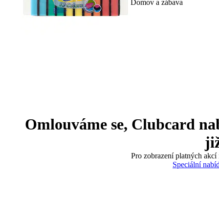
Domov a zábava
Omlouváme se, Clubcard nabíd
ji
Pro zobrazení platných akcí 
Speciální nabí