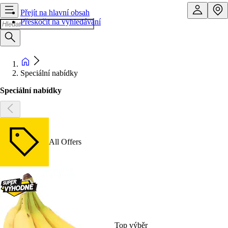
Přejít na hlavní obsah
Přeskočit na vyhledávání
Speciální nabídky
Speciální nabídky
All Offers
Top výběr