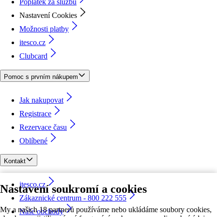
Poplatek za službu
Nastavení Cookies
Možnosti platby
itesco.cz
Clubcard
Pomoc s prvním nákupem
Jak nakupovat
Registrace
Rezervace času
Oblíbené
Kontakt
itesco.cz
Nastavení soukromí a cookies
Zákaznické centrum - 800 222 555
My a našich 18 partnerů používáme nebo ukládáme soubory cookies,
Naše obchody