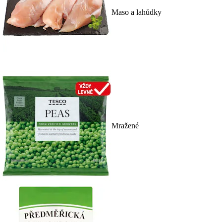
Maso a lahůdky
Mražené