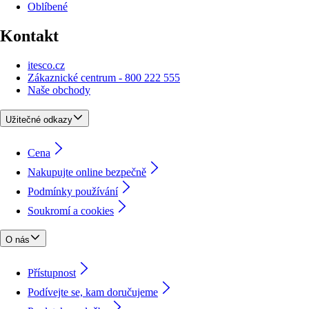
Oblíbené
Kontakt
itesco.cz
Zákaznické centrum - 800 222 555
Naše obchody
Užitečné odkazy
Cena
Nakupujte online bezpečně
Podmínky používání
Soukromí a cookies
O nás
Přístupnost
Podívejte se, kam doručujeme