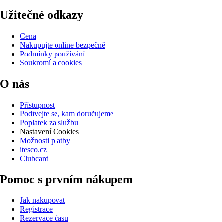
Užitečné odkazy
Cena
Nakupujte online bezpečně
Podmínky používání
Soukromí a cookies
O nás
Přístupnost
Podívejte se, kam doručujeme
Poplatek za službu
Nastavení Cookies
Možnosti platby
itesco.cz
Clubcard
Pomoc s prvním nákupem
Jak nakupovat
Registrace
Rezervace času