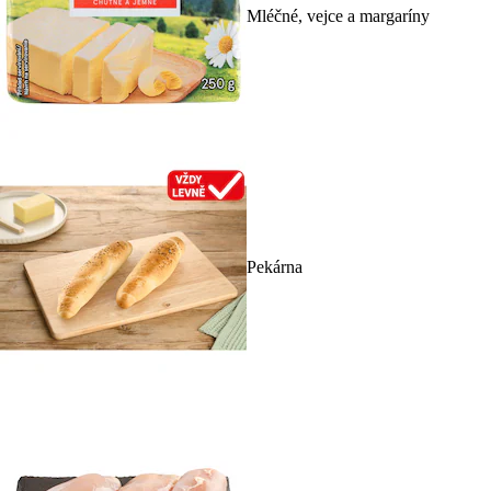
Mléčné, vejce a margaríny
Pekárna