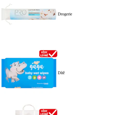
Drogerie
Dítě