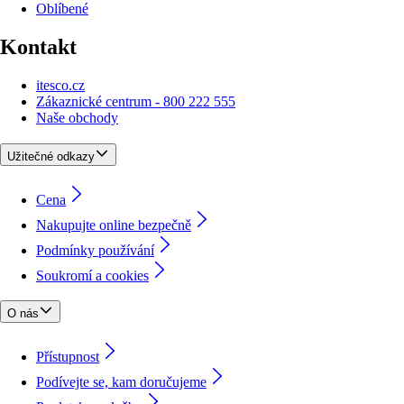
Oblíbené
Kontakt
itesco.cz
Zákaznické centrum - 800 222 555
Naše obchody
Užitečné odkazy
Cena
Nakupujte online bezpečně
Podmínky používání
Soukromí a cookies
O nás
Přístupnost
Podívejte se, kam doručujeme