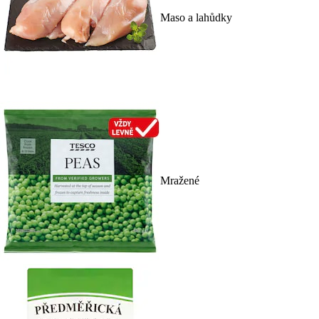
Maso a lahůdky
Mražené