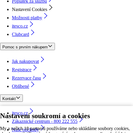
Poplatek za službu
Nastavení Cookies
Možnosti platby
itesco.cz
Clubcard
Pomoc s prvním nákupem
Jak nakupovat
Registrace
Rezervace času
Oblíbené
Kontakt
itesco.cz
Nastavení soukromí a cookies
Zákaznické centrum - 800 222 555
My a našich 18 partnerů používáme nebo ukládáme soubory cookies,
Naše obchody