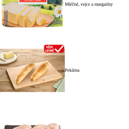
Mléčné, vejce a margaríny
Pekárna