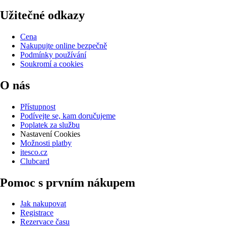
Užitečné odkazy
Cena
Nakupujte online bezpečně
Podmínky používání
Soukromí a cookies
O nás
Přístupnost
Podívejte se, kam doručujeme
Poplatek za službu
Nastavení Cookies
Možnosti platby
itesco.cz
Clubcard
Pomoc s prvním nákupem
Jak nakupovat
Registrace
Rezervace času