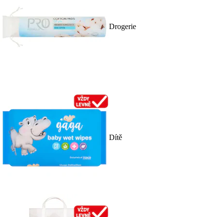
Drogerie
Dítě