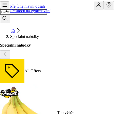
Přejít na hlavní obsah
Přeskočit na vyhledávání
Speciální nabídky
Speciální nabídky
All Offers
Top výběr