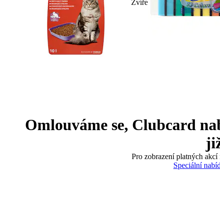
Zvíře
Omlouváme se, Clubcard nabíd
ji
Pro zobrazení platných akcí 
Speciální nabí