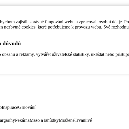
ychom zajistili správné fungování webu a zpracovali osobní údaje. P
en nezbytné cookies, které potřebujeme k provozu webu. Své rozhodnu
ch důvodů
bsahu a reklamy, vytvářet uživatelské statistiky, ukládat nebo přistup
b
Inspirace
Grilování
argaríny
Pekárna
Maso a lahůdky
Mražené
Trvanlivé