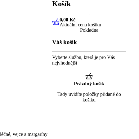
Košík
0,00 Kč
Aktuální cena košíku
0,00 Kč
Aktuální cena košíku
Pokladna
Váš košík
Vyberte službu, která je pro Vás
nejvhodnější
Prázdný košík
Tady uvidíte položky přidané do
košíku
éčné, vejce a margaríny