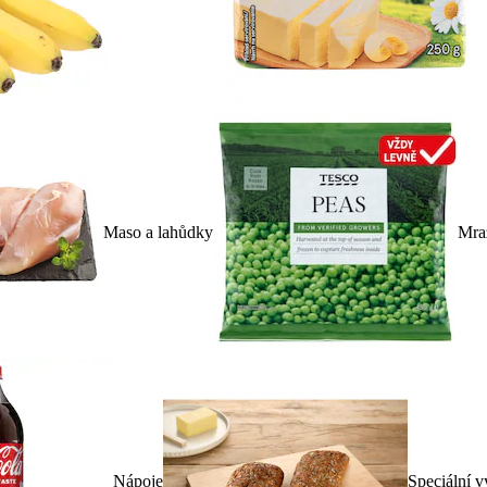
Maso a lahůdky
Mra
Nápoje
Speciální v