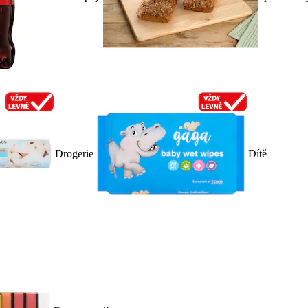
Drogerie
Dítě