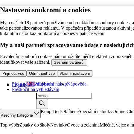
Nastavení soukromí a cookies
My a našich 18 partnerů používáme nebo ukládáme soubory cookies, ab
také personalizovanou reklamu. V opačném případě zůstanou aktivní j
kliknutím na odkaz Soukromí a cookies v patičce webu.
My a naši partneři zpracováváme údaje z následující
Povolením souborů cookies nám umožníte měřit efektivitu zobrazeného o
identifikovat vaše zařízení.
Seznam partnerů.
Přijmout vše
Odmítnout vše
Vlastní nastavení
Přejít na hlavní obsah
Můj první nákup
Nápověda
English
Přeskočit na vyhledávání
Koupit teď
Oblíbené
Speciální nabídky
Online Clu
Všechny kategorie
Top výběr
Zpátky do školy
Novinky
Ovoce a zelenina
Mléčné, vejce a m