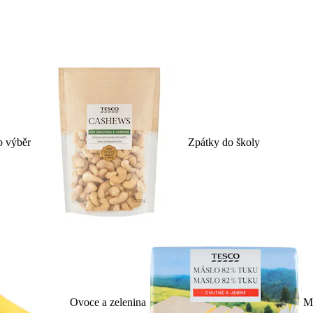
p výběr
Zpátky do školy
Ovoce a zelenina
Ml