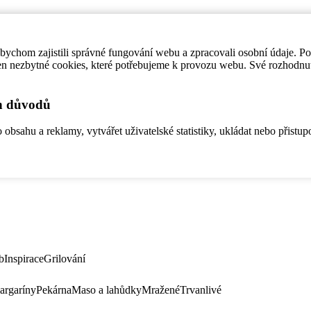
ychom zajistili správné fungování webu a zpracovali osobní údaje. P
en nezbytné cookies, které potřebujeme k provozu webu. Své rozhodnu
ch důvodů
bsahu a reklamy, vytvářet uživatelské statistiky, ukládat nebo přistup
b
Inspirace
Grilování
argaríny
Pekárna
Maso a lahůdky
Mražené
Trvanlivé