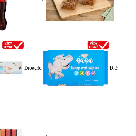
Drogerie
Dítě