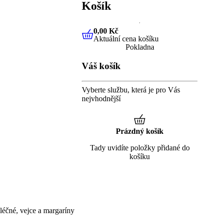
Košík
0,00 Kč
Aktuální cena košíku
0,00 Kč
Aktuální cena košíku
Pokladna
Váš košík
Vyberte službu, která je pro Vás
nejvhodnější
Prázdný košík
Tady uvidíte položky přidané do
košíku
éčné, vejce a margaríny