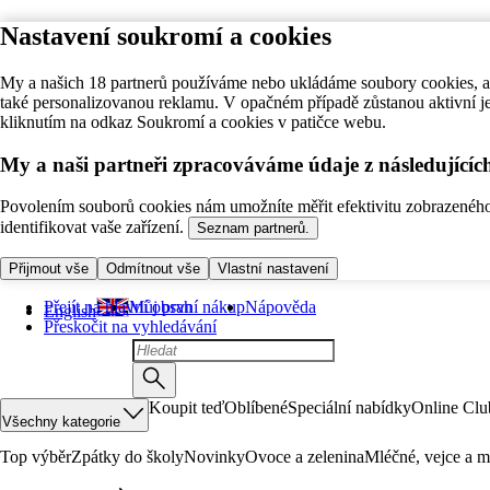
Nastavení soukromí a cookies
My a našich 18 partnerů používáme nebo ukládáme soubory cookies, ab
také personalizovanou reklamu. V opačném případě zůstanou aktivní j
kliknutím na odkaz Soukromí a cookies v patičce webu.
My a naši partneři zpracováváme údaje z následující
Povolením souborů cookies nám umožníte měřit efektivitu zobrazeného o
identifikovat vaše zařízení.
Seznam partnerů.
Přijmout vše
Odmítnout vše
Vlastní nastavení
Přejít na hlavní obsah
Můj první nákup
Nápověda
English
Přeskočit na vyhledávání
Koupit teď
Oblíbené
Speciální nabídky
Online Clu
Všechny kategorie
Top výběr
Zpátky do školy
Novinky
Ovoce a zelenina
Mléčné, vejce a m