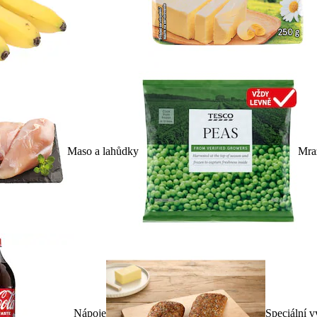
Maso a lahůdky
Mra
Nápoje
Speciální v