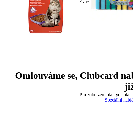
Zvíře
Omlouváme se, Clubcard nabíd
ji
Pro zobrazení platných akcí 
Speciální nabí