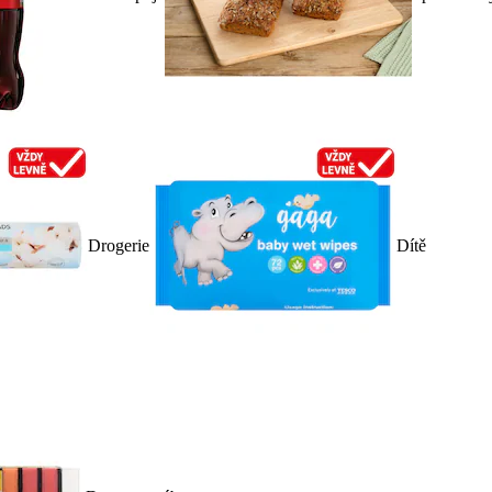
Drogerie
Dítě