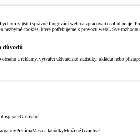
ychom zajistili správné fungování webu a zpracovali osobní údaje. P
en nezbytné cookies, které potřebujeme k provozu webu. Své rozhodnu
ch důvodů
bsahu a reklamy, vytvářet uživatelské statistiky, ukládat nebo přistup
b
Inspirace
Grilování
argaríny
Pekárna
Maso a lahůdky
Mražené
Trvanlivé