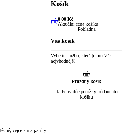
Košík
0,00 Kč
Aktuální cena košíku
0,00 Kč
Aktuální cena košíku
Pokladna
Váš košík
Vyberte službu, která je pro Vás
nejvhodnější
Prázdný košík
Tady uvidíte položky přidané do
košíku
éčné, vejce a margaríny