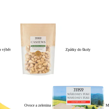
p výběr
Zpátky do školy
Ovoce a zelenina
Ml