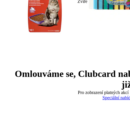
Zvíře
Omlouváme se, Clubcard nabíd
ji
Pro zobrazení platných akcí 
Speciální nabí