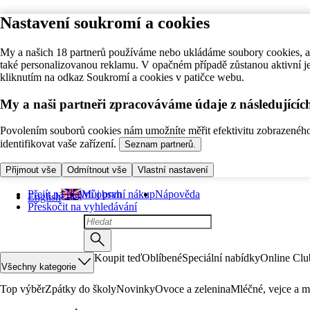
Nastavení soukromí a cookies
My a našich 18 partnerů používáme nebo ukládáme soubory cookies, ab
také personalizovanou reklamu. V opačném případě zůstanou aktivní j
kliknutím na odkaz Soukromí a cookies v patičce webu.
My a naši partneři zpracováváme údaje z následující
Povolením souborů cookies nám umožníte měřit efektivitu zobrazeného o
identifikovat vaše zařízení.
Seznam partnerů.
Přijmout vše
Odmítnout vše
Vlastní nastavení
Přejít na hlavní obsah
Můj první nákup
Nápověda
English
Přeskočit na vyhledávání
Koupit teď
Oblíbené
Speciální nabídky
Online Clu
Všechny kategorie
Top výběr
Zpátky do školy
Novinky
Ovoce a zelenina
Mléčné, vejce a m