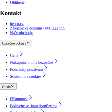
Oblíbené
Kontakt
itesco.cz
Zákaznické centrum - 800 222 555
Naše obchody
Užitečné odkazy
Cena
Nakupujte online bezpečně
Podmínky používání
Soukromí a cookies
O nás
Přístupnost
Podívejte se, kam doručujeme