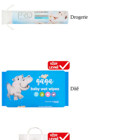
Drogerie
Dítě