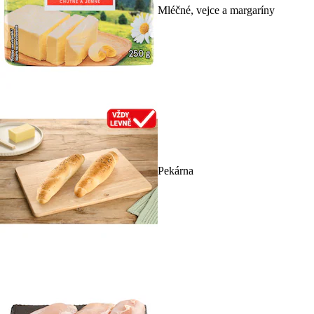
Mléčné, vejce a margaríny
Pekárna