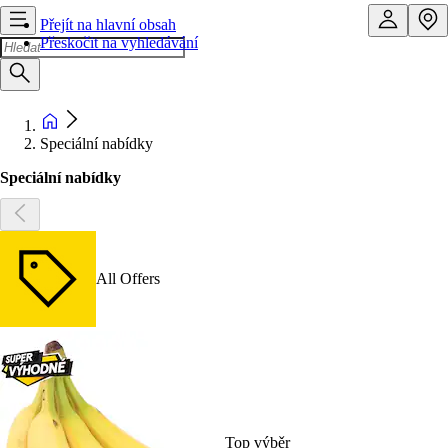
Přejít na hlavní obsah
Přeskočit na vyhledávání
Speciální nabídky
Speciální nabídky
All Offers
Top výběr