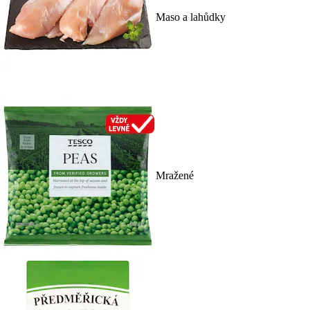
Maso a lahůdky
Mražené