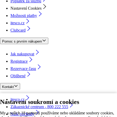
Poplatek za službu
Nastavení Cookies
Možnosti platby
itesco.cz
Clubcard
Pomoc s prvním nákupem
Jak nakupovat
Registrace
Rezervace času
Oblíbené
Kontakt
itesco.cz
Nastavení soukromí a cookies
Zákaznické centrum - 800 222 555
My a našich 18 partnerů používáme nebo ukládáme soubory cookies,
Naše obchody