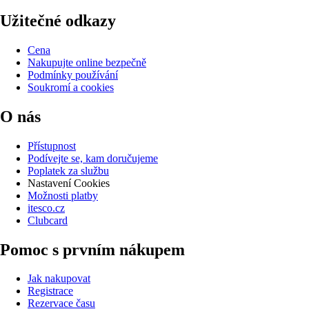
Užitečné odkazy
Cena
Nakupujte online bezpečně
Podmínky používání
Soukromí a cookies
O nás
Přístupnost
Podívejte se, kam doručujeme
Poplatek za službu
Nastavení Cookies
Možnosti platby
itesco.cz
Clubcard
Pomoc s prvním nákupem
Jak nakupovat
Registrace
Rezervace času