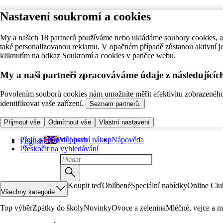
Nastavení soukromí a cookies
My a našich 18 partnerů používáme nebo ukládáme soubory cookies, ab
také personalizovanou reklamu. V opačném případě zůstanou aktivní j
kliknutím na odkaz Soukromí a cookies v patičce webu.
My a naši partneři zpracováváme údaje z následující
Povolením souborů cookies nám umožníte měřit efektivitu zobrazeného o
identifikovat vaše zařízení.
Seznam partnerů.
Přijmout vše
Odmítnout vše
Vlastní nastavení
Přejít na hlavní obsah
Můj první nákup
Nápověda
English
Přeskočit na vyhledávání
Koupit teď
Oblíbené
Speciální nabídky
Online Clu
Všechny kategorie
Top výběr
Zpátky do školy
Novinky
Ovoce a zelenina
Mléčné, vejce a m