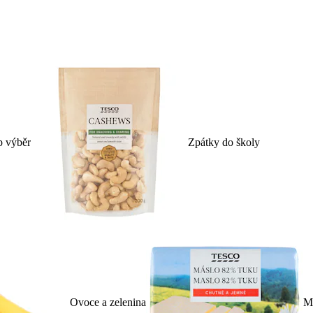
p výběr
Zpátky do školy
Ovoce a zelenina
Ml