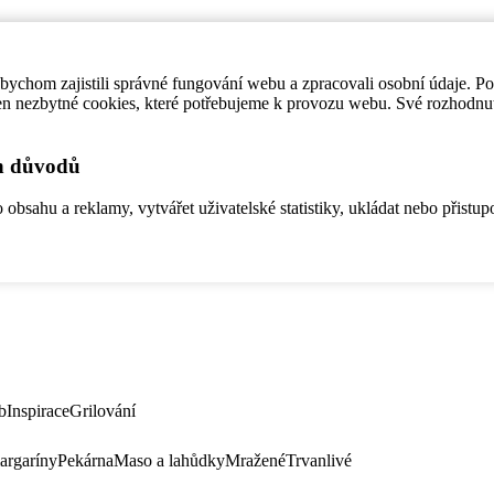
ychom zajistili správné fungování webu a zpracovali osobní údaje. P
en nezbytné cookies, které potřebujeme k provozu webu. Své rozhodnu
ch důvodů
bsahu a reklamy, vytvářet uživatelské statistiky, ukládat nebo přistup
b
Inspirace
Grilování
argaríny
Pekárna
Maso a lahůdky
Mražené
Trvanlivé