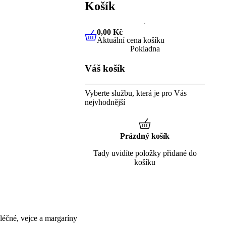
Košík
0,00 Kč
Aktuální cena košíku
0,00 Kč
Aktuální cena košíku
Pokladna
Váš košík
Vyberte službu, která je pro Vás
nejvhodnější
Prázdný košík
Tady uvidíte položky přidané do
košíku
éčné, vejce a margaríny