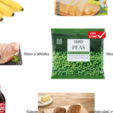
Maso a lahůdky
Mra
Nápoje
Speciální v