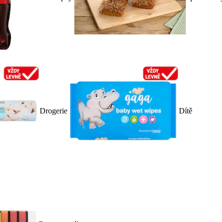
Drogerie
Dítě