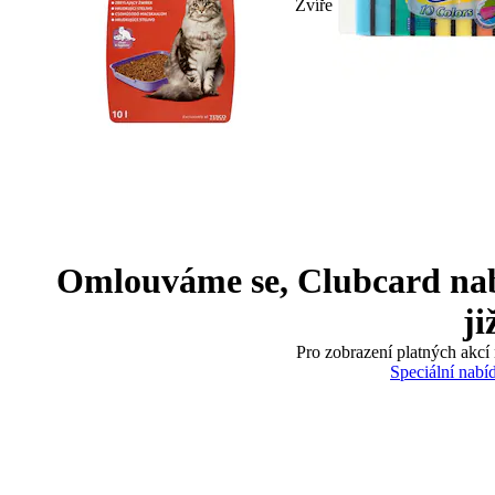
Zvíře
Omlouváme se, Clubcard nabíd
ji
Pro zobrazení platných akcí 
Speciální nabí