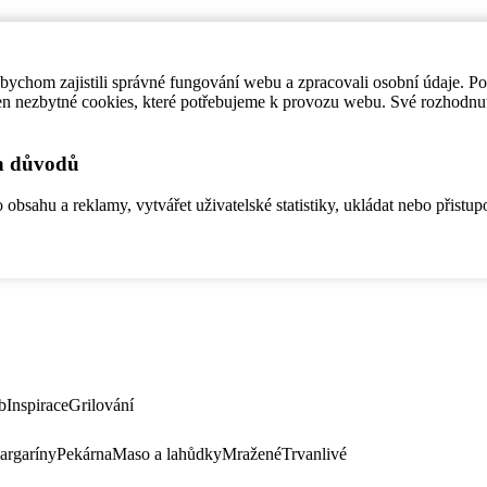
ychom zajistili správné fungování webu a zpracovali osobní údaje. P
en nezbytné cookies, které potřebujeme k provozu webu. Své rozhodnu
ch důvodů
bsahu a reklamy, vytvářet uživatelské statistiky, ukládat nebo přistup
b
Inspirace
Grilování
argaríny
Pekárna
Maso a lahůdky
Mražené
Trvanlivé