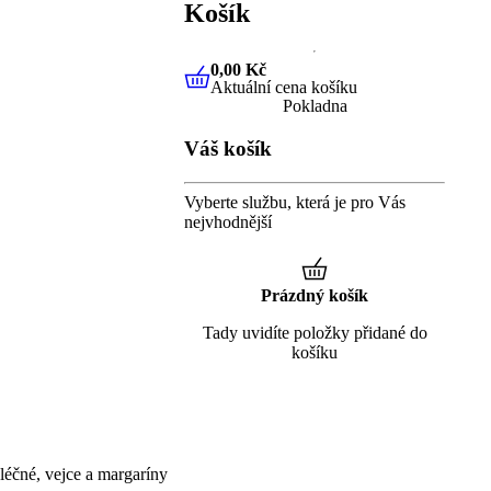
Košík
0,00 Kč
Aktuální cena košíku
0,00 Kč
Aktuální cena košíku
Pokladna
Váš košík
Vyberte službu, která je pro Vás
nejvhodnější
Prázdný košík
Tady uvidíte položky přidané do
košíku
éčné, vejce a margaríny