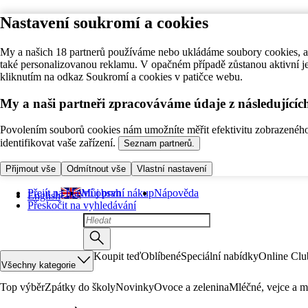
Nastavení soukromí a cookies
My a našich 18 partnerů používáme nebo ukládáme soubory cookies, ab
také personalizovanou reklamu. V opačném případě zůstanou aktivní j
kliknutím na odkaz Soukromí a cookies v patičce webu.
My a naši partneři zpracováváme údaje z následující
Povolením souborů cookies nám umožníte měřit efektivitu zobrazeného o
identifikovat vaše zařízení.
Seznam partnerů.
Přijmout vše
Odmítnout vše
Vlastní nastavení
Přejít na hlavní obsah
Můj první nákup
Nápověda
English
Přeskočit na vyhledávání
Koupit teď
Oblíbené
Speciální nabídky
Online Clu
Všechny kategorie
Top výběr
Zpátky do školy
Novinky
Ovoce a zelenina
Mléčné, vejce a m