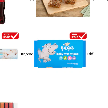
Drogerie
Dítě