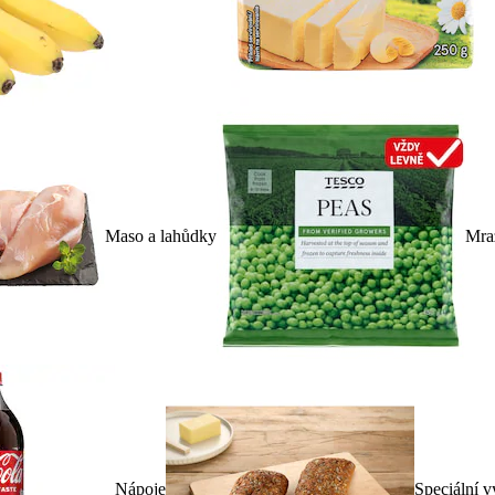
Maso a lahůdky
Mra
Nápoje
Speciální v