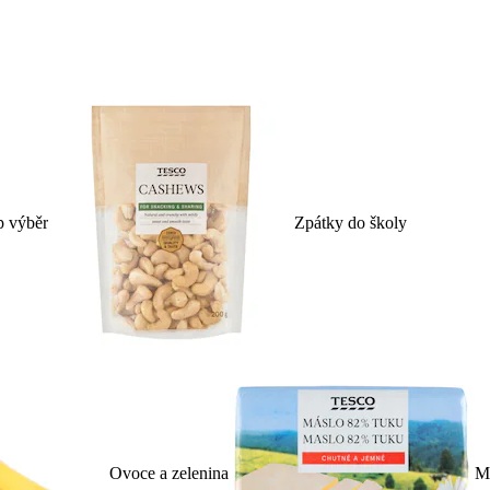
p výběr
Zpátky do školy
Ovoce a zelenina
Ml