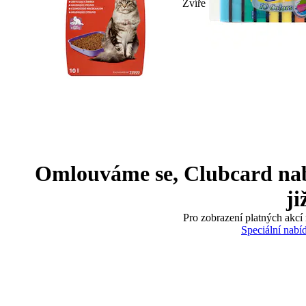
Zvíře
Omlouváme se, Clubcard nabíd
ji
Pro zobrazení platných akcí 
Speciální nabí