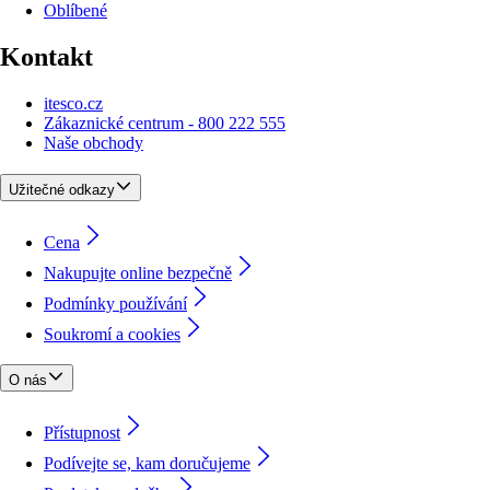
Oblíbené
Kontakt
itesco.cz
Zákaznické centrum - 800 222 555
Naše obchody
Užitečné odkazy
Cena
Nakupujte online bezpečně
Podmínky používání
Soukromí a cookies
O nás
Přístupnost
Podívejte se, kam doručujeme