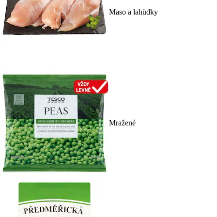
Maso a lahůdky
Mražené