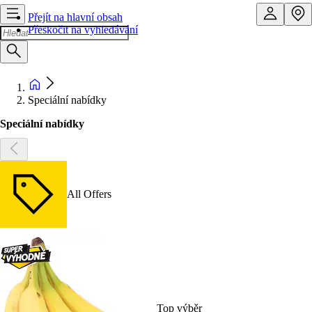
Přejít na hlavní obsah
Přeskočit na vyhledávání
Speciální nabídky
Speciální nabídky
All Offers
Top výběr