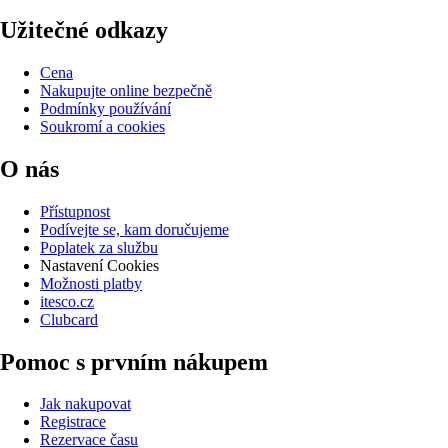
Užitečné odkazy
Cena
Nakupujte online bezpečně
Podmínky používání
Soukromí a cookies
O nás
Přístupnost
Podívejte se, kam doručujeme
Poplatek za službu
Nastavení Cookies
Možnosti platby
itesco.cz
Clubcard
Pomoc s prvním nákupem
Jak nakupovat
Registrace
Rezervace času