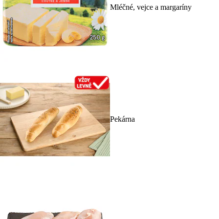
Mléčné, vejce a margaríny
Pekárna