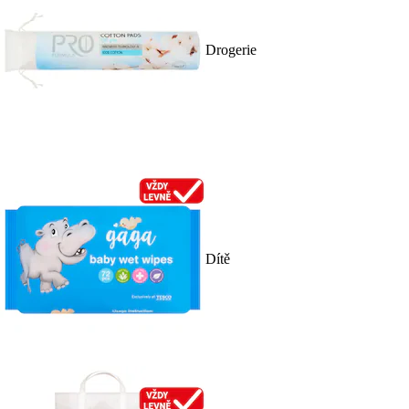
Drogerie
Dítě