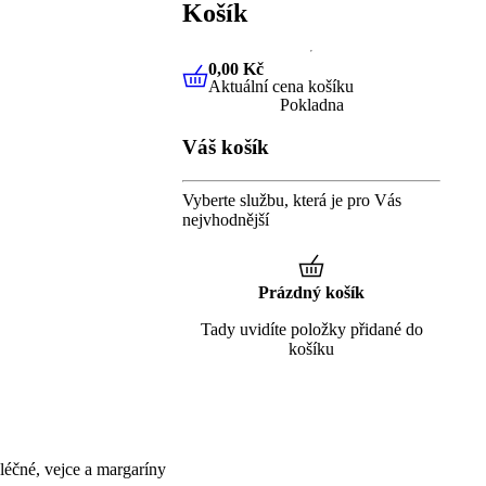
Košík
0,00 Kč
Aktuální cena košíku
0,00 Kč
Aktuální cena košíku
Pokladna
Váš košík
Vyberte službu, která je pro Vás
nejvhodnější
Prázdný košík
Tady uvidíte položky přidané do
košíku
éčné, vejce a margaríny