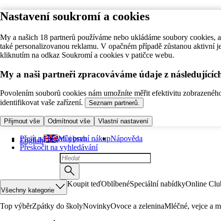
Nastavení soukromí a cookies
My a našich 18 partnerů používáme nebo ukládáme soubory cookies, ab
také personalizovanou reklamu. V opačném případě zůstanou aktivní j
kliknutím na odkaz Soukromí a cookies v patičce webu.
My a naši partneři zpracováváme údaje z následující
Povolením souborů cookies nám umožníte měřit efektivitu zobrazeného o
identifikovat vaše zařízení.
Seznam partnerů.
Přijmout vše
Odmítnout vše
Vlastní nastavení
Přejít na hlavní obsah
Můj první nákup
Nápověda
English
Přeskočit na vyhledávání
Koupit teď
Oblíbené
Speciální nabídky
Online Clu
Všechny kategorie
Top výběr
Zpátky do školy
Novinky
Ovoce a zelenina
Mléčné, vejce a m