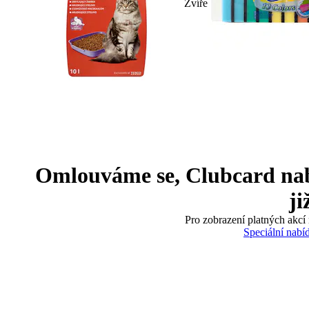
Zvíře
Omlouváme se, Clubcard nabíd
ji
Pro zobrazení platných akcí 
Speciální nabí