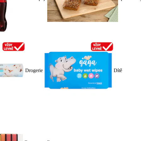
Drogerie
Dítě