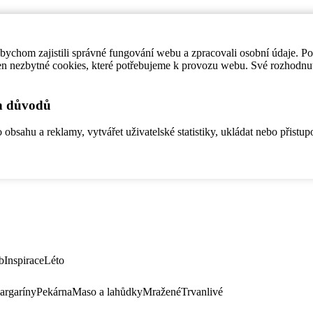
ychom zajistili správné fungování webu a zpracovali osobní údaje. P
en nezbytné cookies, které potřebujeme k provozu webu. Své rozhodnu
ch důvodů
bsahu a reklamy, vytvářet uživatelské statistiky, ukládat nebo přistup
b
Inspirace
Léto
argaríny
Pekárna
Maso a lahůdky
Mražené
Trvanlivé