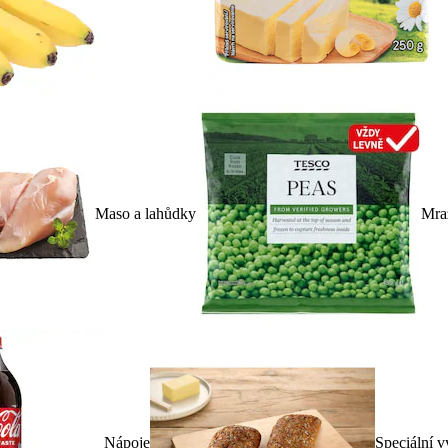
Maso a lahůdky
Mra
Nápoje
Speciální v