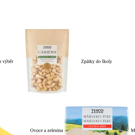
p výběr
Zpátky do školy
Ovoce a zelenina
Ml