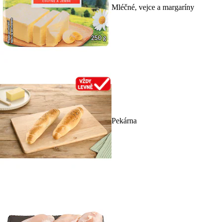
Mléčné, vejce a margaríny
Pekárna