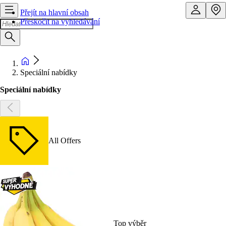
Přejít na hlavní obsah
Přeskočit na vyhledávání
Speciální nabídky
Speciální nabídky
All Offers
Top výběr