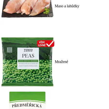
Maso a lahůdky
Mražené