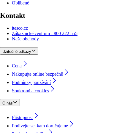
Oblíbené
Kontakt
itesco.cz
Zákaznické centrum - 800 222 555
Naše obchody
Užitečné odkazy
Cena
Nakupujte online bezpečně
Podmínky používání
Soukromí a cookies
O nás
Přístupnost
Podívejte se, kam doručujeme