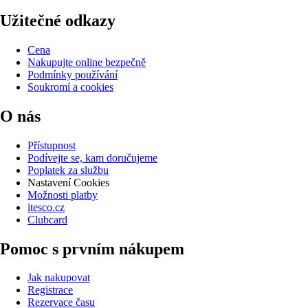
Užitečné odkazy
Cena
Nakupujte online bezpečně
Podmínky používání
Soukromí a cookies
O nás
Přístupnost
Podívejte se, kam doručujeme
Poplatek za službu
Nastavení Cookies
Možnosti platby
itesco.cz
Clubcard
Pomoc s prvním nákupem
Jak nakupovat
Registrace
Rezervace času