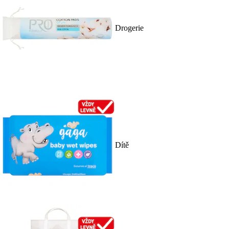
Drogerie
Dítě