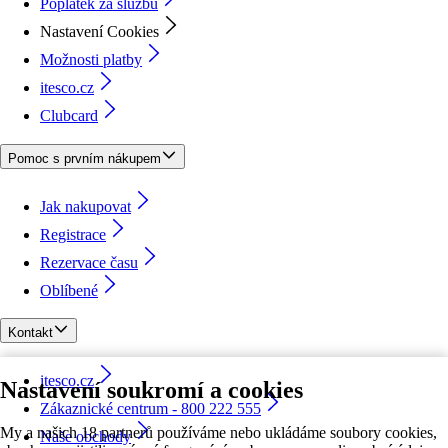
Poplatek za službu
Nastavení Cookies
Možnosti platby
itesco.cz
Clubcard
Pomoc s prvním nákupem
Jak nakupovat
Registrace
Rezervace času
Oblíbené
Kontakt
itesco.cz
Nastavení soukromí a cookies
Zákaznické centrum - 800 222 555
My a našich 18 partnerů používáme nebo ukládáme soubory cookies,
Naše obchody