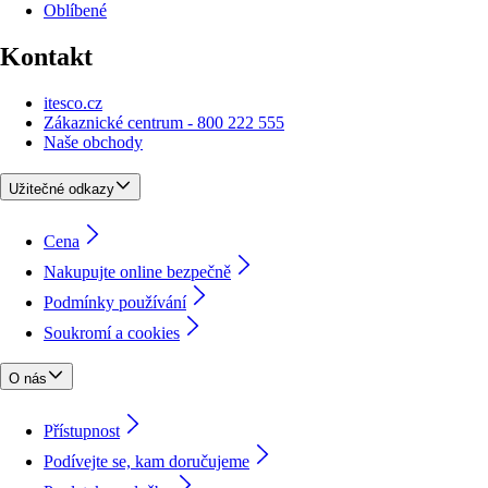
Oblíbené
Kontakt
itesco.cz
Zákaznické centrum - 800 222 555
Naše obchody
Užitečné odkazy
Cena
Nakupujte online bezpečně
Podmínky používání
Soukromí a cookies
O nás
Přístupnost
Podívejte se, kam doručujeme