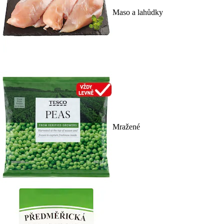
Maso a lahůdky
Mražené