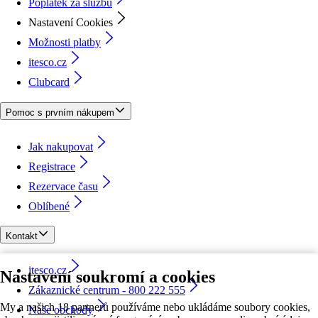
Poplatek za službu
Nastavení Cookies
Možnosti platby
itesco.cz
Clubcard
Pomoc s prvním nákupem
Jak nakupovat
Registrace
Rezervace času
Oblíbené
Kontakt
itesco.cz
Nastavení soukromí a cookies
Zákaznické centrum - 800 222 555
My a našich 18 partnerů používáme nebo ukládáme soubory cookies,
Naše obchody