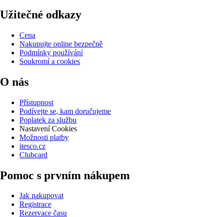
Užitečné odkazy
Cena
Nakupujte online bezpečně
Podmínky používání
Soukromí a cookies
O nás
Přístupnost
Podívejte se, kam doručujeme
Poplatek za službu
Nastavení Cookies
Možnosti platby
itesco.cz
Clubcard
Pomoc s prvním nákupem
Jak nakupovat
Registrace
Rezervace času