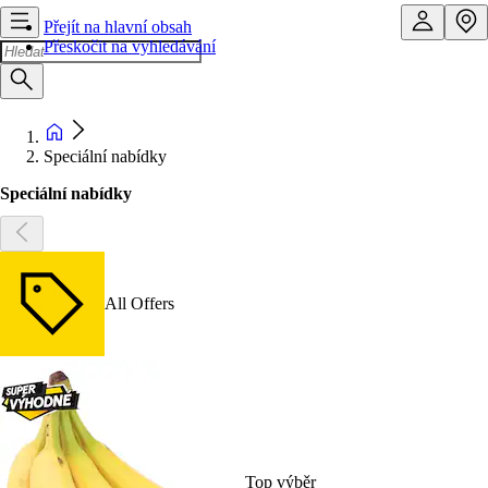
Přejít na hlavní obsah
Přeskočit na vyhledávání
Speciální nabídky
Speciální nabídky
All Offers
Top výběr