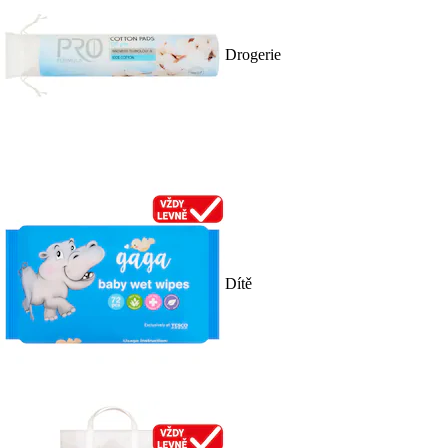
Drogerie
Dítě