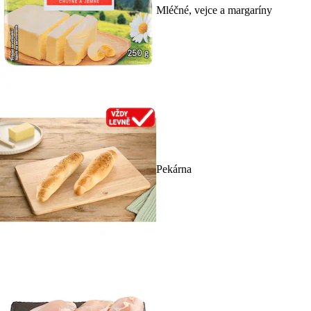
Mléčné, vejce a margaríny
Pekárna