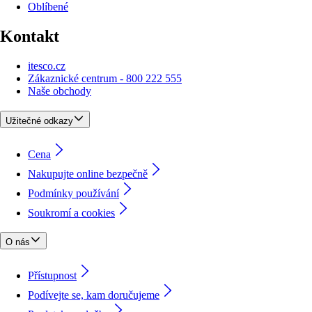
Oblíbené
Kontakt
itesco.cz
Zákaznické centrum - 800 222 555
Naše obchody
Užitečné odkazy
Cena
Nakupujte online bezpečně
Podmínky používání
Soukromí a cookies
O nás
Přístupnost
Podívejte se, kam doručujeme