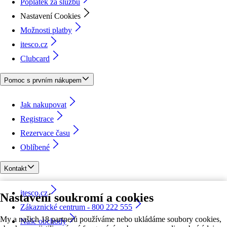
Poplatek za službu
Nastavení Cookies
Možnosti platby
itesco.cz
Clubcard
Pomoc s prvním nákupem
Jak nakupovat
Registrace
Rezervace času
Oblíbené
Kontakt
itesco.cz
Nastavení soukromí a cookies
Zákaznické centrum - 800 222 555
My a našich 18 partnerů používáme nebo ukládáme soubory cookies,
Naše obchody