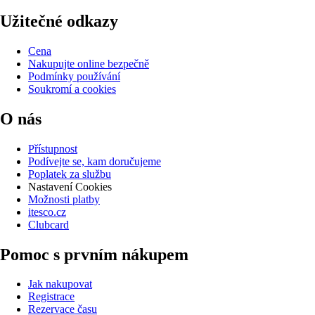
Užitečné odkazy
Cena
Nakupujte online bezpečně
Podmínky používání
Soukromí a cookies
O nás
Přístupnost
Podívejte se, kam doručujeme
Poplatek za službu
Nastavení Cookies
Možnosti platby
itesco.cz
Clubcard
Pomoc s prvním nákupem
Jak nakupovat
Registrace
Rezervace času