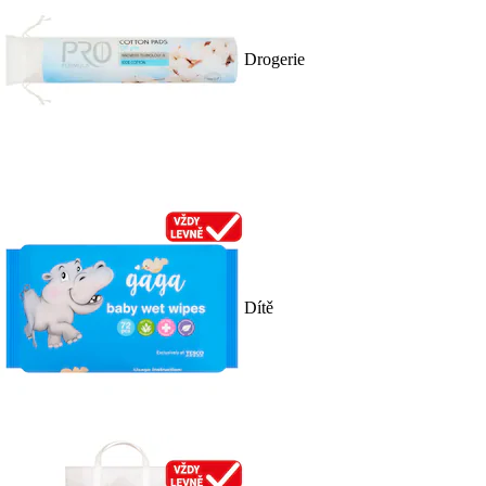
Drogerie
Dítě