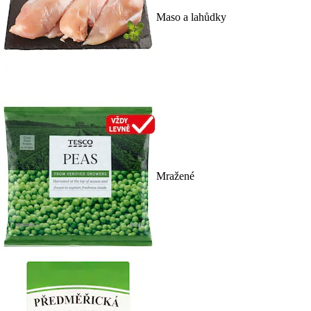
Maso a lahůdky
Mražené