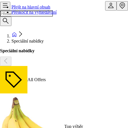
Přejít na hlavní obsah
Přeskočit na vyhledávání
Speciální nabídky
Speciální nabídky
All Offers
Top výběr