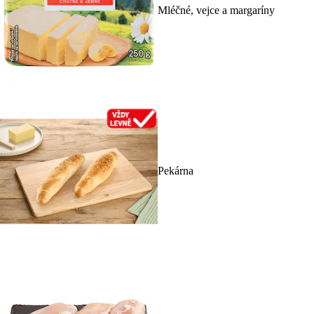
Mléčné, vejce a margaríny
Pekárna