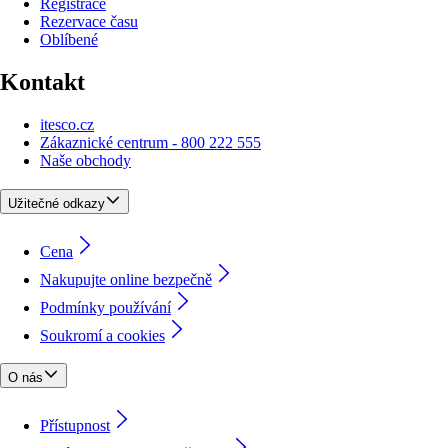
Registrace
Rezervace času
Oblíbené
Kontakt
itesco.cz
Zákaznické centrum - 800 222 555
Naše obchody
Užitečné odkazy
Cena
Nakupujte online bezpečně
Podmínky používání
Soukromí a cookies
O nás
Přístupnost