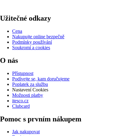
Užitečné odkazy
Cena
Nakupujte online bezpečně
Podmínky používání
Soukromí a cookies
O nás
Přístupnost
Podívejte se, kam doručujeme
Poplatek za službu
Nastavení Cookies
Možnosti platby
itesco.cz
Clubcard
Pomoc s prvním nákupem
Jak nakupovat