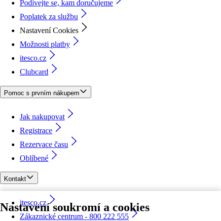
Podívejte se, kam doručujeme
Poplatek za službu
Nastavení Cookies
Možnosti platby
itesco.cz
Clubcard
Pomoc s prvním nákupem
Jak nakupovat
Registrace
Rezervace času
Oblíbené
Kontakt
itesco.cz
Nastavení soukromí a cookies
Zákaznické centrum - 800 222 555