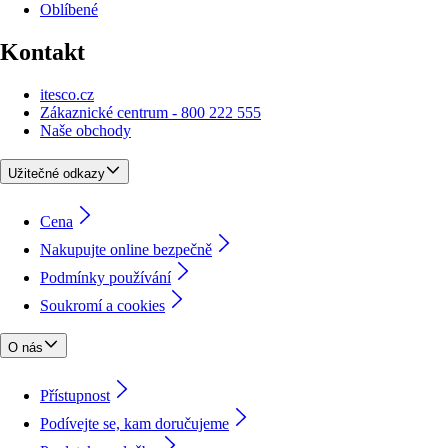
Oblíbené
Kontakt
itesco.cz
Zákaznické centrum - 800 222 555
Naše obchody
Užitečné odkazy
Cena
Nakupujte online bezpečně
Podmínky používání
Soukromí a cookies
O nás
Přístupnost
Podívejte se, kam doručujeme