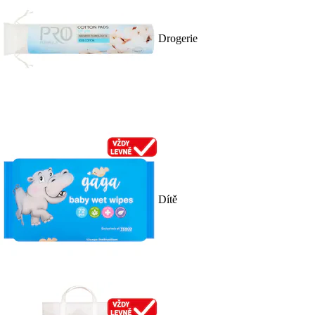
Drogerie
Dítě