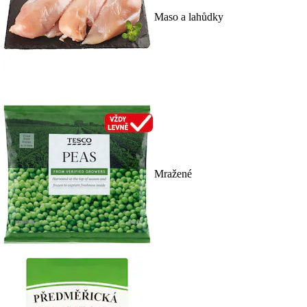
Maso a lahůdky
Mražené