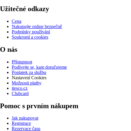
Užitečné odkazy
Cena
Nakupujte online bezpečně
Podmínky používání
Soukromí a cookies
O nás
Přístupnost
Podívejte se, kam doručujeme
Poplatek za službu
Nastavení Cookies
Možnosti platby
itesco.cz
Clubcard
Pomoc s prvním nákupem
Jak nakupovat
Registrace
Rezervace času