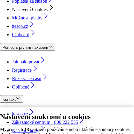
Poplatek za službu
Nastavení Cookies
Možnosti platby
itesco.cz
Clubcard
Pomoc s prvním nákupem
Jak nakupovat
Registrace
Rezervace času
Oblíbené
Kontakt
itesco.cz
Nastavení soukromí a cookies
Zákaznické centrum - 800 222 555
My a našich 18 partnerů používáme nebo ukládáme soubory cookies,
Naše obchody