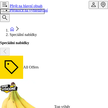
Přejít na hlavní obsah
Přeskočit na vyhledávání
Speciální nabídky
Speciální nabídky
All Offers
Top výběr