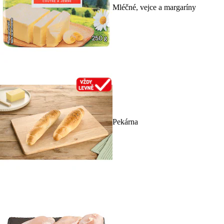
Mléčné, vejce a margaríny
Pekárna