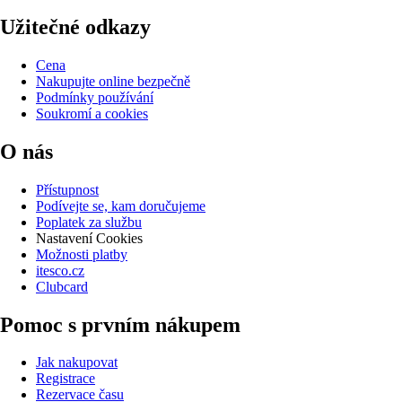
Užitečné odkazy
Cena
Nakupujte online bezpečně
Podmínky používání
Soukromí a cookies
O nás
Přístupnost
Podívejte se, kam doručujeme
Poplatek za službu
Nastavení Cookies
Možnosti platby
itesco.cz
Clubcard
Pomoc s prvním nákupem
Jak nakupovat
Registrace
Rezervace času