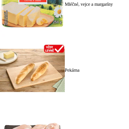
Mléčné, vejce a margaríny
Pekárna