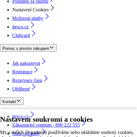
Poplatek za službu
Nastavení Cookies
Možnosti platby
itesco.cz
Clubcard
Pomoc s prvním nákupem
Jak nakupovat
Registrace
Rezervace času
Oblíbené
Kontakt
itesco.cz
Nastavení soukromí a cookies
Zákaznické centrum - 800 222 555
My a našich 18 partnerů používáme nebo ukládáme soubory cookies,
Naše obchody