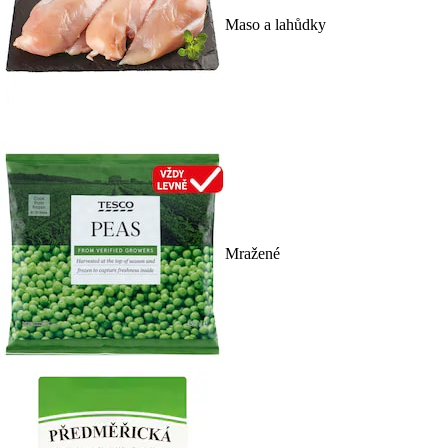
Maso a lahůdky
Mražené