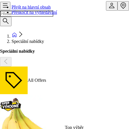
Přejít na hlavní obsah
Přeskočit na vyhledávání
Speciální nabídky
Speciální nabídky
All Offers
Top výběr