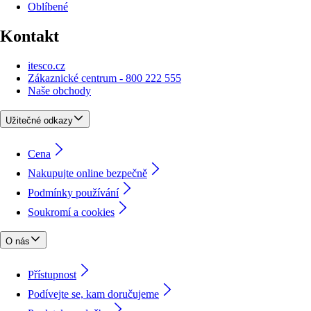
Oblíbené
Kontakt
itesco.cz
Zákaznické centrum - 800 222 555
Naše obchody
Užitečné odkazy
Cena
Nakupujte online bezpečně
Podmínky používání
Soukromí a cookies
O nás
Přístupnost
Podívejte se, kam doručujeme