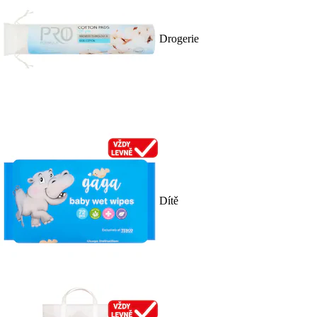
Drogerie
Dítě