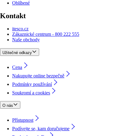
Oblíbené
Kontakt
itesco.cz
Zákaznické centrum - 800 222 555
Naše obchody
Užitečné odkazy
Cena
Nakupujte online bezpečně
Podmínky používání
Soukromí a cookies
O nás
Přístupnost
Podívejte se, kam doručujeme