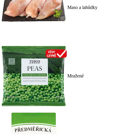
Maso a lahůdky
Mražené