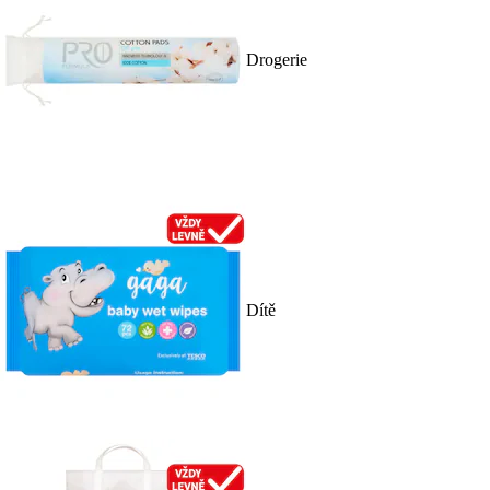
Drogerie
Dítě