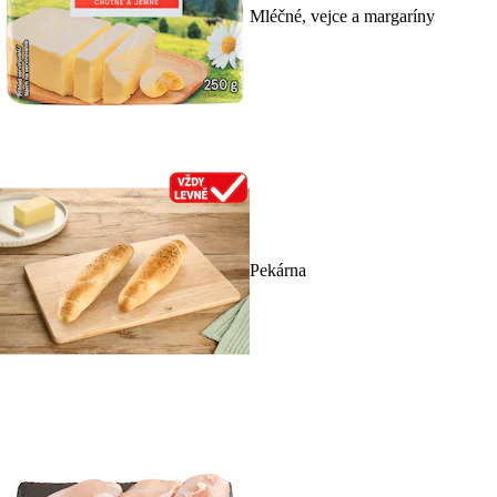
Mléčné, vejce a margaríny
Pekárna