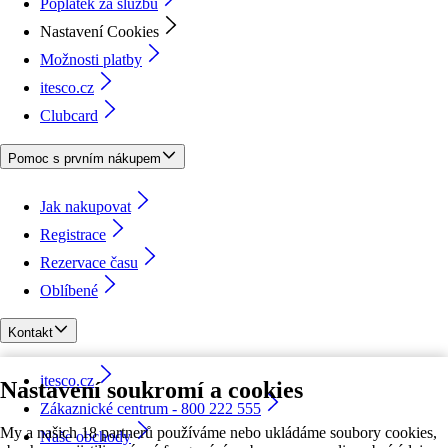
Poplatek za službu
Nastavení Cookies
Možnosti platby
itesco.cz
Clubcard
Pomoc s prvním nákupem
Jak nakupovat
Registrace
Rezervace času
Oblíbené
Kontakt
itesco.cz
Nastavení soukromí a cookies
Zákaznické centrum - 800 222 555
My a našich 18 partnerů používáme nebo ukládáme soubory cookies,
Naše obchody