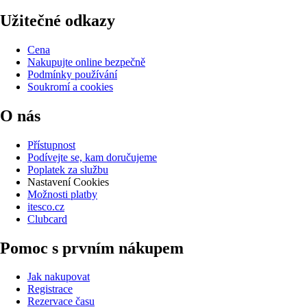
Užitečné odkazy
Cena
Nakupujte online bezpečně
Podmínky používání
Soukromí a cookies
O nás
Přístupnost
Podívejte se, kam doručujeme
Poplatek za službu
Nastavení Cookies
Možnosti platby
itesco.cz
Clubcard
Pomoc s prvním nákupem
Jak nakupovat
Registrace
Rezervace času