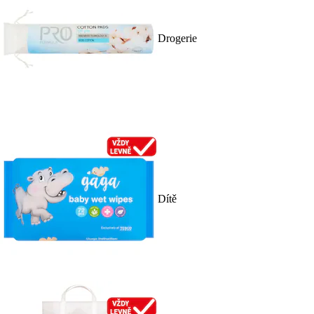
Drogerie
Dítě