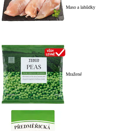
Maso a lahůdky
Mražené