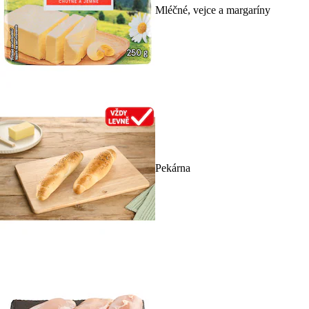
Mléčné, vejce a margaríny
Pekárna