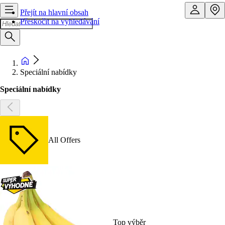
Přejít na hlavní obsah
Přeskočit na vyhledávání
Speciální nabídky
Speciální nabídky
All Offers
Top výběr