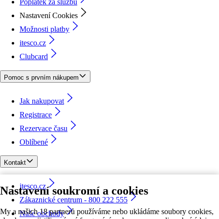
Poplatek za službu
Nastavení Cookies
Možnosti platby
itesco.cz
Clubcard
Pomoc s prvním nákupem
Jak nakupovat
Registrace
Rezervace času
Oblíbené
Kontakt
itesco.cz
Nastavení soukromí a cookies
Zákaznické centrum - 800 222 555
My a našich 18 partnerů používáme nebo ukládáme soubory cookies,
Naše obchody