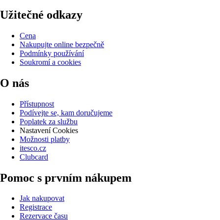
Užitečné odkazy
Cena
Nakupujte online bezpečně
Podmínky používání
Soukromí a cookies
O nás
Přístupnost
Podívejte se, kam doručujeme
Poplatek za službu
Nastavení Cookies
Možnosti platby
itesco.cz
Clubcard
Pomoc s prvním nákupem
Jak nakupovat
Registrace
Rezervace času