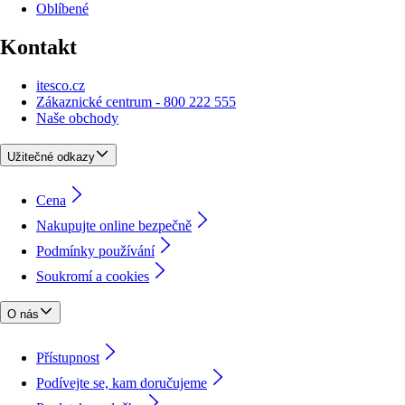
Oblíbené
Kontakt
itesco.cz
Zákaznické centrum - 800 222 555
Naše obchody
Užitečné odkazy
Cena
Nakupujte online bezpečně
Podmínky používání
Soukromí a cookies
O nás
Přístupnost
Podívejte se, kam doručujeme