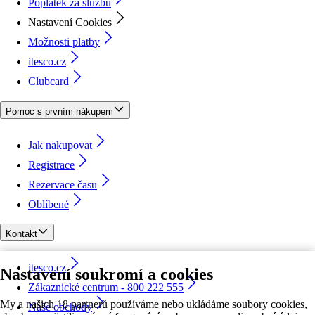
Poplatek za službu
Nastavení Cookies
Možnosti platby
itesco.cz
Clubcard
Pomoc s prvním nákupem
Jak nakupovat
Registrace
Rezervace času
Oblíbené
Kontakt
itesco.cz
Nastavení soukromí a cookies
Zákaznické centrum - 800 222 555
My a našich 18 partnerů používáme nebo ukládáme soubory cookies,
Naše obchody