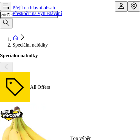
Přejít na hlavní obsah
Přeskočit na vyhledávání
Speciální nabídky
Speciální nabídky
All Offers
Top výběr