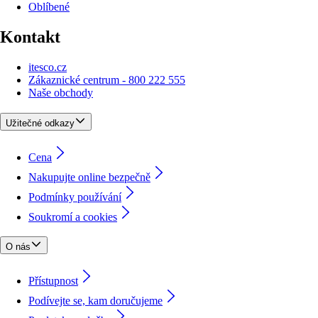
Oblíbené
Kontakt
itesco.cz
Zákaznické centrum - 800 222 555
Naše obchody
Užitečné odkazy
Cena
Nakupujte online bezpečně
Podmínky používání
Soukromí a cookies
O nás
Přístupnost
Podívejte se, kam doručujeme