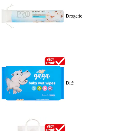
Drogerie
Dítě