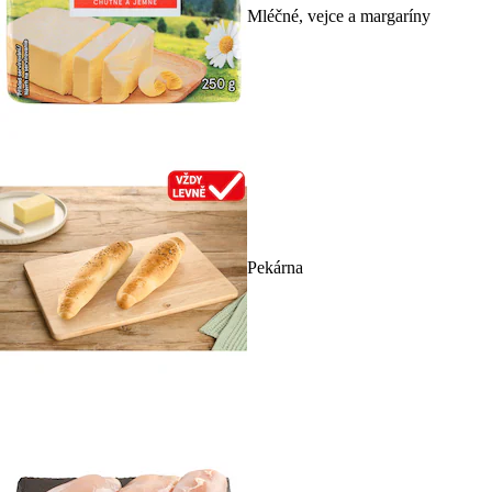
Mléčné, vejce a margaríny
Pekárna