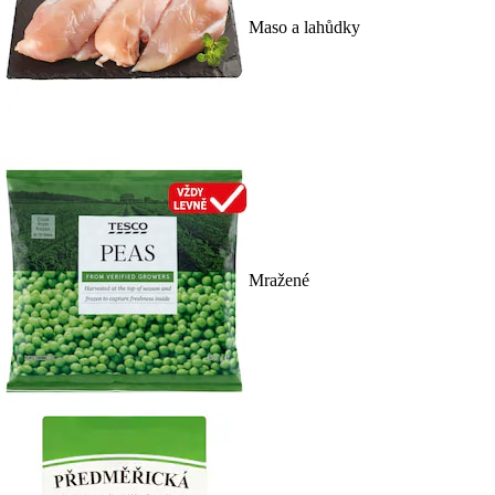
Maso a lahůdky
Mražené