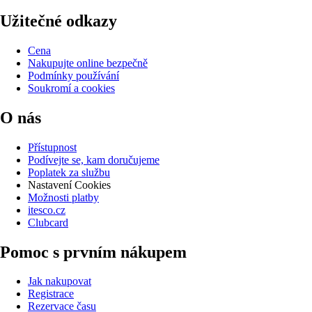
Užitečné odkazy
Cena
Nakupujte online bezpečně
Podmínky používání
Soukromí a cookies
O nás
Přístupnost
Podívejte se, kam doručujeme
Poplatek za službu
Nastavení Cookies
Možnosti platby
itesco.cz
Clubcard
Pomoc s prvním nákupem
Jak nakupovat
Registrace
Rezervace času