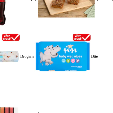
Drogerie
Dítě