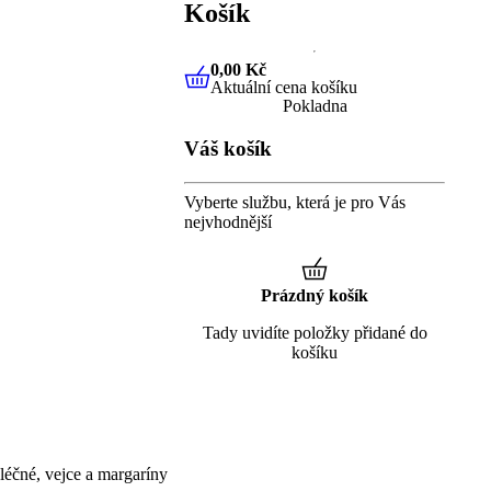
Košík
0,00 Kč
Aktuální cena košíku
0,00 Kč
Aktuální cena košíku
Pokladna
Váš košík
Vyberte službu, která je pro Vás
nejvhodnější
Prázdný košík
Tady uvidíte položky přidané do
košíku
éčné, vejce a margaríny