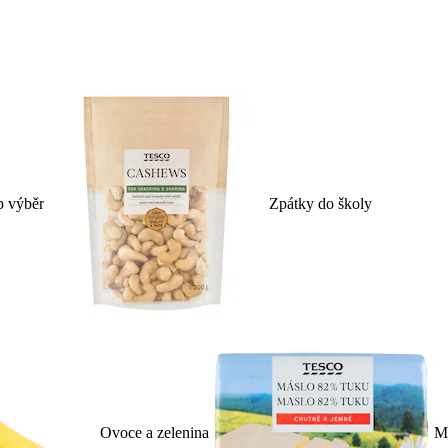
p výběr
Zpátky do školy
Ovoce a zelenina
Ml