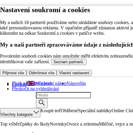
Nastavení soukromí a cookies
My a našich 18 partnerů používáme nebo ukládáme soubory cookies, ab
také personalizovanou reklamu. V opačném případě zůstanou aktivní j
kliknutím na odkaz Soukromí a cookies v patičce webu.
My a naši partneři zpracováváme údaje z následující
Povolením souborů cookies nám umožníte měřit efektivitu zobrazeného o
identifikovat vaše zařízení.
Seznam partnerů.
Přijmout vše
Odmítnout vše
Vlastní nastavení
Přejít na hlavní obsah
Můj první nákup
Nápověda
English
Přeskočit na vyhledávání
Koupit teď
Oblíbené
Speciální nabídky
Online Clu
Všechny kategorie
Top výběr
Zpátky do školy
Novinky
Ovoce a zelenina
Mléčné, vejce a m