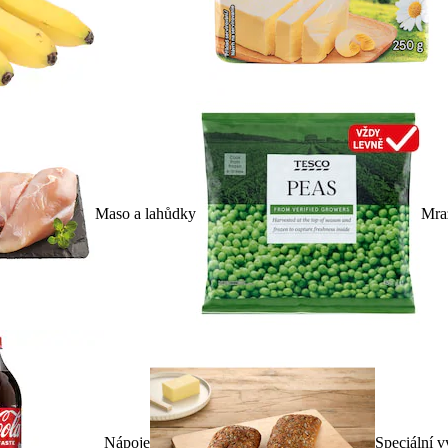
Maso a lahůdky
Mra
Nápoje
Speciální v