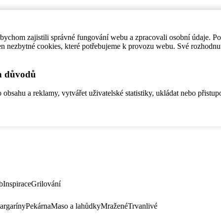
ychom zajistili správné fungování webu a zpracovali osobní údaje. P
en nezbytné cookies, které potřebujeme k provozu webu. Své rozhodnu
ch důvodů
bsahu a reklamy, vytvářet uživatelské statistiky, ukládat nebo přistup
b
Inspirace
Grilování
argaríny
Pekárna
Maso a lahůdky
Mražené
Trvanlivé