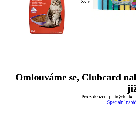
Zvíře
Omlouváme se, Clubcard nabíd
ji
Pro zobrazení platných akcí 
Speciální nabí