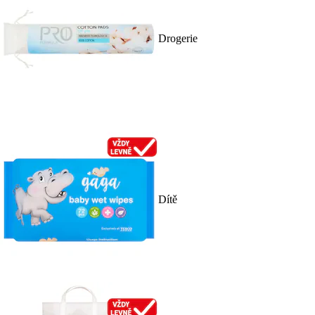
Drogerie
Dítě