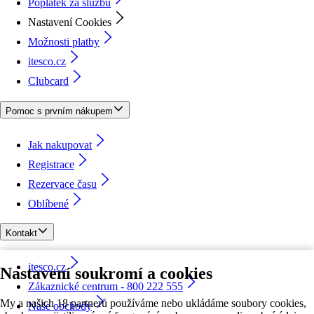
Poplatek za službu
Nastavení Cookies
Možnosti platby
itesco.cz
Clubcard
Pomoc s prvním nákupem
Jak nakupovat
Registrace
Rezervace času
Oblíbené
Kontakt
itesco.cz
Nastavení soukromí a cookies
Zákaznické centrum - 800 222 555
My a našich 18 partnerů používáme nebo ukládáme soubory cookies,
Naše obchody