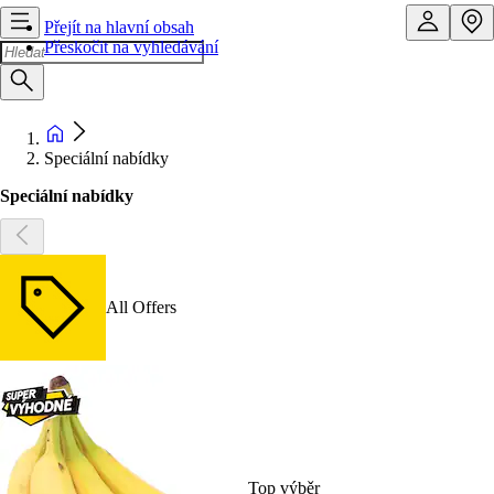
Přejít na hlavní obsah
Přeskočit na vyhledávání
Speciální nabídky
Speciální nabídky
All Offers
Top výběr