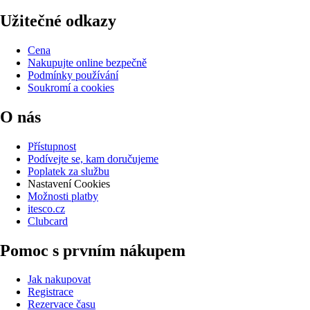
Užitečné odkazy
Cena
Nakupujte online bezpečně
Podmínky používání
Soukromí a cookies
O nás
Přístupnost
Podívejte se, kam doručujeme
Poplatek za službu
Nastavení Cookies
Možnosti platby
itesco.cz
Clubcard
Pomoc s prvním nákupem
Jak nakupovat
Registrace
Rezervace času