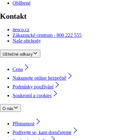
Oblíbené
Kontakt
itesco.cz
Zákaznické centrum - 800 222 555
Naše obchody
Užitečné odkazy
Cena
Nakupujte online bezpečně
Podmínky používání
Soukromí a cookies
O nás
Přístupnost
Podívejte se, kam doručujeme