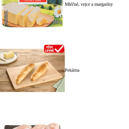
Mléčné, vejce a margaríny
Pekárna