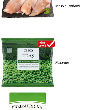
Maso a lahůdky
Mražené