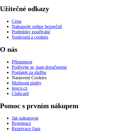
Užitečné odkazy
Cena
Nakupujte online bezpečně
Podmínky používání
Soukromí a cookies
O nás
Přístupnost
Podívejte se, kam doručujeme
Poplatek za službu
Nastavení Cookies
Možnosti platby
itesco.cz
Clubcard
Pomoc s prvním nákupem
Jak nakupovat
Registrace
Rezervace času