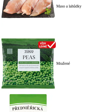
Maso a lahůdky
Mražené