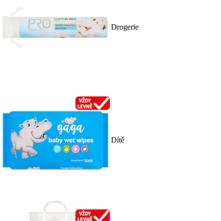
Drogerie
Dítě