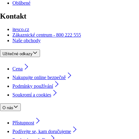
Oblíbené
Kontakt
itesco.cz
Zákaznické centrum - 800 222 555
Naše obchody
Užitečné odkazy
Cena
Nakupujte online bezpečně
Podmínky používání
Soukromí a cookies
O nás
Přístupnost
Podívejte se, kam doručujeme