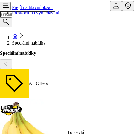
Přejít na hlavní obsah
Přeskočit na vyhledávání
Speciální nabídky
Speciální nabídky
All Offers
Top výběr