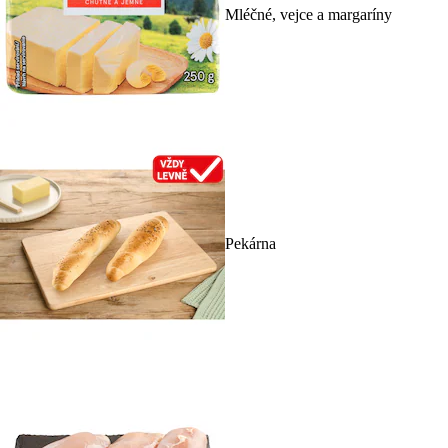
Mléčné, vejce a margaríny
Pekárna