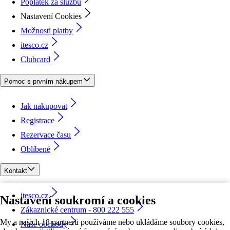
Poplatek za službu
Nastavení Cookies
Možnosti platby
itesco.cz
Clubcard
Pomoc s prvním nákupem
Jak nakupovat
Registrace
Rezervace času
Oblíbené
Kontakt
itesco.cz
Nastavení soukromí a cookies
Zákaznické centrum - 800 222 555
My a našich 18 partnerů používáme nebo ukládáme soubory cookies,
Naše obchody