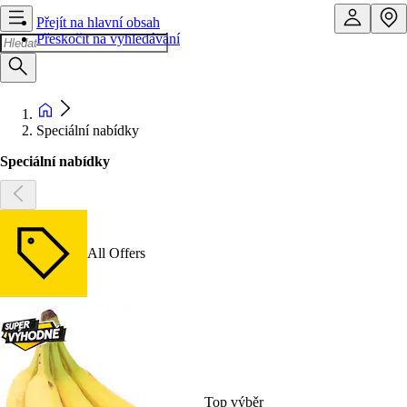
Přejít na hlavní obsah
Přeskočit na vyhledávání
Speciální nabídky
Speciální nabídky
All Offers
Top výběr