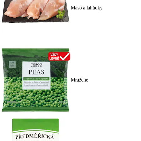
Maso a lahůdky
Mražené