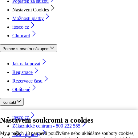
Poplatek za službu
Nastavení Cookies
Možnosti platby
itesco.cz
Clubcard
Pomoc s prvním nákupem
Jak nakupovat
Registrace
Rezervace času
Oblíbené
Kontakt
itesco.cz
Nastavení soukromí a cookies
Zákaznické centrum - 800 222 555
My a našich 18 partnerů používáme nebo ukládáme soubory cookies,
Naše obchody