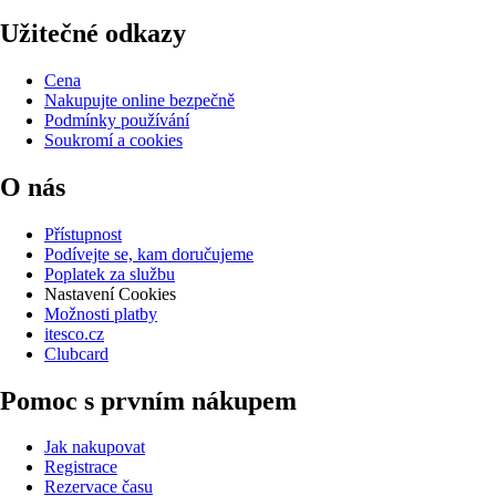
Užitečné odkazy
Cena
Nakupujte online bezpečně
Podmínky používání
Soukromí a cookies
O nás
Přístupnost
Podívejte se, kam doručujeme
Poplatek za službu
Nastavení Cookies
Možnosti platby
itesco.cz
Clubcard
Pomoc s prvním nákupem
Jak nakupovat
Registrace
Rezervace času