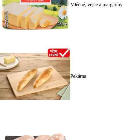
Mléčné, vejce a margaríny
Pekárna