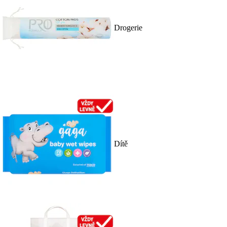
Drogerie
Dítě