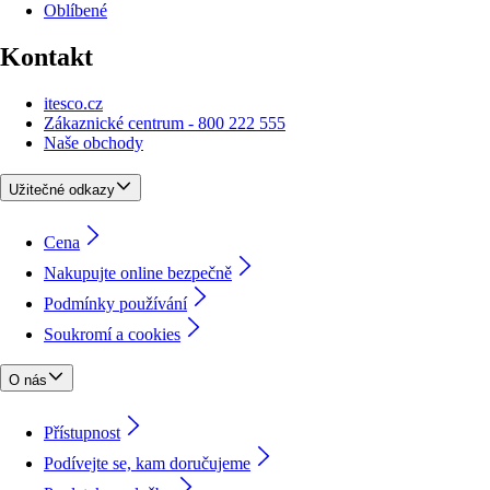
Oblíbené
Kontakt
itesco.cz
Zákaznické centrum - 800 222 555
Naše obchody
Užitečné odkazy
Cena
Nakupujte online bezpečně
Podmínky používání
Soukromí a cookies
O nás
Přístupnost
Podívejte se, kam doručujeme