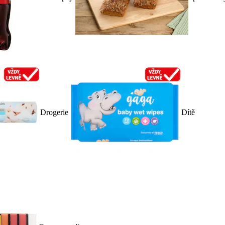
Drogerie
Dítě