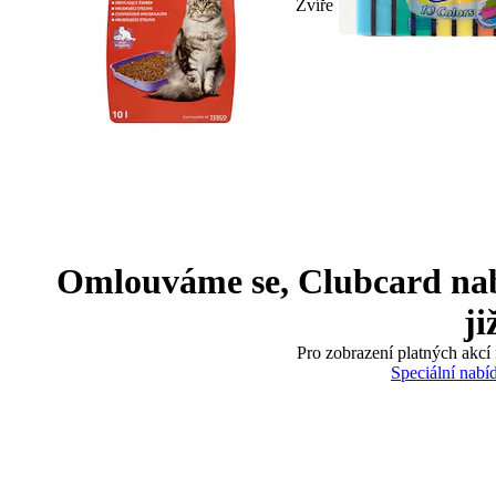
Zvíře
Omlouváme se, Clubcard nabíd
ji
Pro zobrazení platných akcí 
Speciální nabí