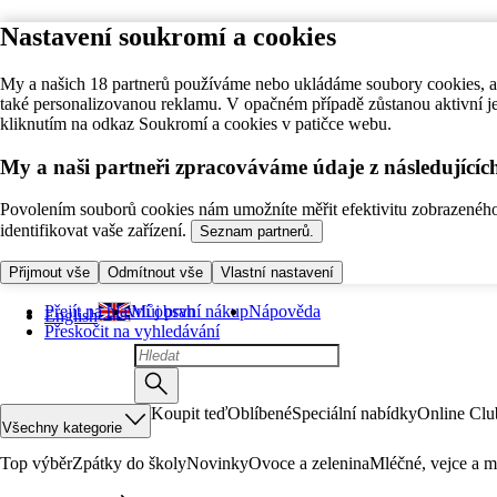
Nastavení soukromí a cookies
My a našich 18 partnerů používáme nebo ukládáme soubory cookies, ab
také personalizovanou reklamu. V opačném případě zůstanou aktivní j
kliknutím na odkaz Soukromí a cookies v patičce webu.
My a naši partneři zpracováváme údaje z následující
Povolením souborů cookies nám umožníte měřit efektivitu zobrazeného o
identifikovat vaše zařízení.
Seznam partnerů.
Přijmout vše
Odmítnout vše
Vlastní nastavení
Přejít na hlavní obsah
Můj první nákup
Nápověda
English
Přeskočit na vyhledávání
Koupit teď
Oblíbené
Speciální nabídky
Online Clu
Všechny kategorie
Top výběr
Zpátky do školy
Novinky
Ovoce a zelenina
Mléčné, vejce a m