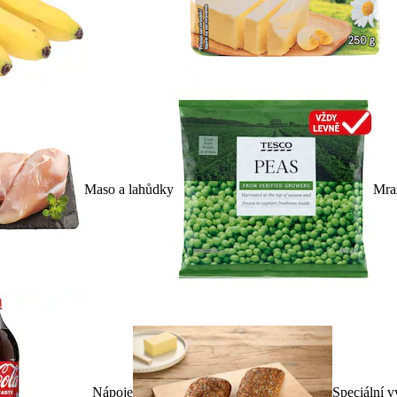
Maso a lahůdky
Mra
Nápoje
Speciální v