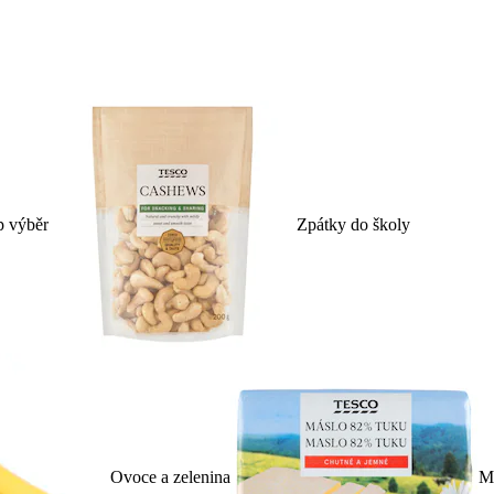
p výběr
Zpátky do školy
Ovoce a zelenina
Ml