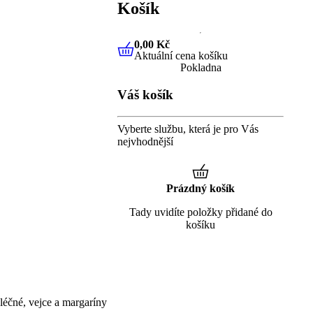
Košík
0,00 Kč
Aktuální cena košíku
0,00 Kč
Aktuální cena košíku
Pokladna
Váš košík
Vyberte službu, která je pro Vás
nejvhodnější
Prázdný košík
Tady uvidíte položky přidané do
košíku
éčné, vejce a margaríny