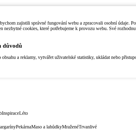
ychom zajistili správné fungování webu a zpracovali osobní údaje. P
en nezbytné cookies, které potřebujeme k provozu webu. Své rozhodnu
ch důvodů
bsahu a reklamy, vytvářet uživatelské statistiky, ukládat nebo přistup
b
Inspirace
Léto
argaríny
Pekárna
Maso a lahůdky
Mražené
Trvanlivé