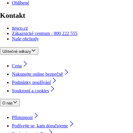
Oblíbené
Kontakt
itesco.cz
Zákaznické centrum - 800 222 555
Naše obchody
Užitečné odkazy
Cena
Nakupujte online bezpečně
Podmínky používání
Soukromí a cookies
O nás
Přístupnost
Podívejte se, kam doručujeme