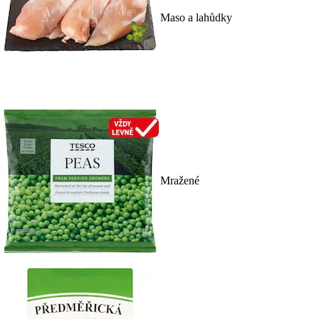
Maso a lahůdky
Mražené