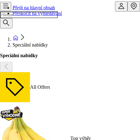
Přejít na hlavní obsah
Přeskočit na vyhledávání
Speciální nabídky
Speciální nabídky
All Offers
Top výběr