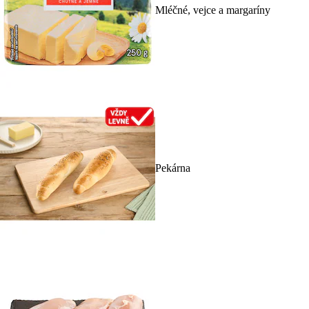
Mléčné, vejce a margaríny
Pekárna