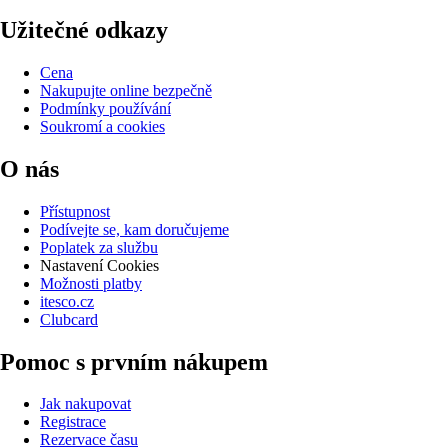
Užitečné odkazy
Cena
Nakupujte online bezpečně
Podmínky používání
Soukromí a cookies
O nás
Přístupnost
Podívejte se, kam doručujeme
Poplatek za službu
Nastavení Cookies
Možnosti platby
itesco.cz
Clubcard
Pomoc s prvním nákupem
Jak nakupovat
Registrace
Rezervace času