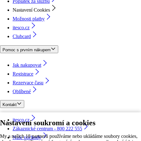
Poplatek za službu
Nastavení Cookies
Možnosti platby
itesco.cz
Clubcard
Pomoc s prvním nákupem
Jak nakupovat
Registrace
Rezervace času
Oblíbené
Kontakt
itesco.cz
Nastavení soukromí a cookies
Zákaznické centrum - 800 222 555
My a našich 18 partnerů používáme nebo ukládáme soubory cookies,
Naše obchody