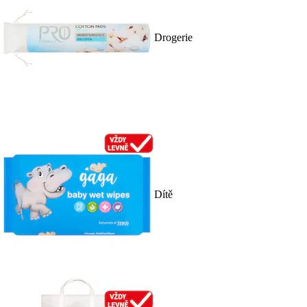
Drogerie
Dítě