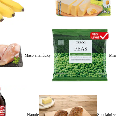
Maso a lahůdky
Mra
Nápoje
Speciální v