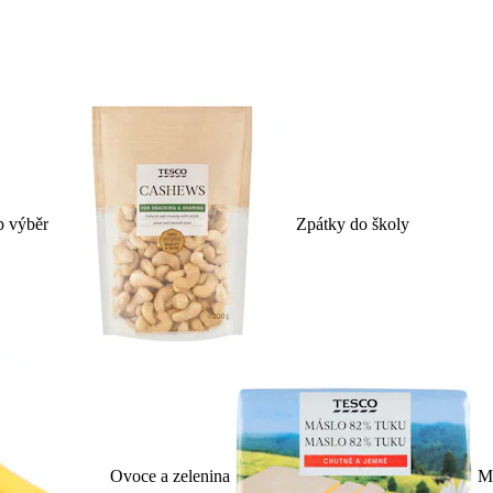
p výběr
Zpátky do školy
Ovoce a zelenina
Ml