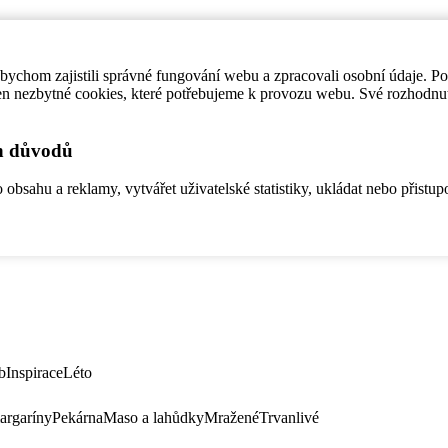
ychom zajistili správné fungování webu a zpracovali osobní údaje. P
en nezbytné cookies, které potřebujeme k provozu webu. Své rozhodnu
ch důvodů
bsahu a reklamy, vytvářet uživatelské statistiky, ukládat nebo přistup
b
Inspirace
Léto
argaríny
Pekárna
Maso a lahůdky
Mražené
Trvanlivé