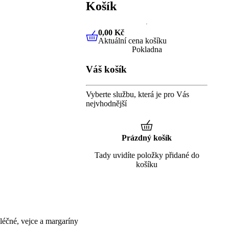
Košík
0,00 Kč
Aktuální cena košíku
0,00 Kč
Aktuální cena košíku
Pokladna
Váš košík
Vyberte službu, která je pro Vás
nejvhodnější
Prázdný košík
Tady uvidíte položky přidané do
košíku
éčné, vejce a margaríny