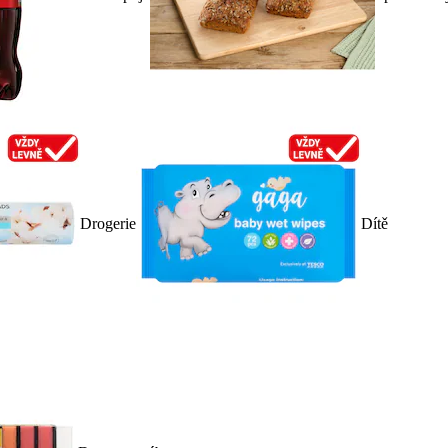
Drogerie
Dítě