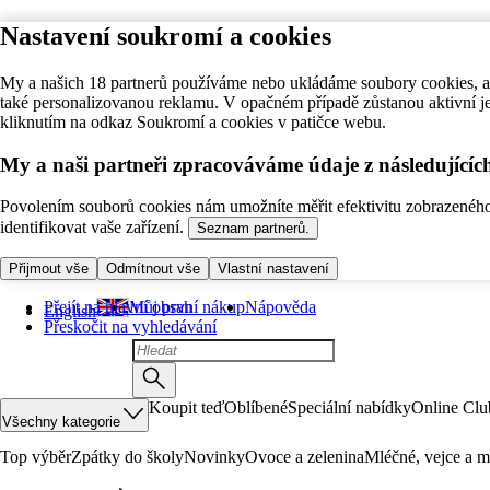
Nastavení soukromí a cookies
My a našich 18 partnerů používáme nebo ukládáme soubory cookies, ab
také personalizovanou reklamu. V opačném případě zůstanou aktivní j
kliknutím na odkaz Soukromí a cookies v patičce webu.
My a naši partneři zpracováváme údaje z následující
Povolením souborů cookies nám umožníte měřit efektivitu zobrazeného o
identifikovat vaše zařízení.
Seznam partnerů.
Přijmout vše
Odmítnout vše
Vlastní nastavení
Přejít na hlavní obsah
Můj první nákup
Nápověda
English
Přeskočit na vyhledávání
Koupit teď
Oblíbené
Speciální nabídky
Online Clu
Všechny kategorie
Top výběr
Zpátky do školy
Novinky
Ovoce a zelenina
Mléčné, vejce a m