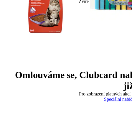
Zvíře
Omlouváme se, Clubcard nabíd
ji
Pro zobrazení platných akcí 
Speciální nabí