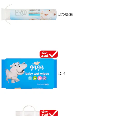
Drogerie
Dítě