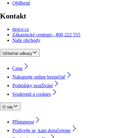
Oblíbené
Kontakt
itesco.cz
Zákaznické centrum - 800 222 555
Naše obchody
Užitečné odkazy
Cena
Nakupujte online bezpečně
Podmínky používání
Soukromí a cookies
O nás
Přístupnost
Podívejte se, kam doručujeme