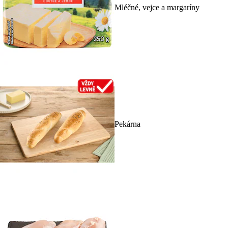
Mléčné, vejce a margaríny
Pekárna