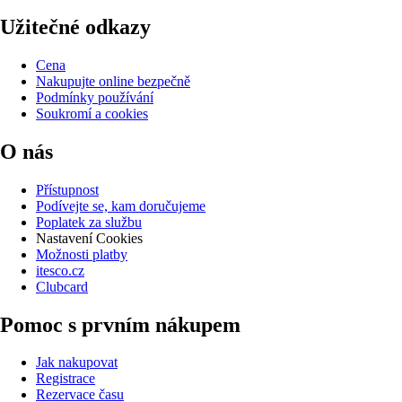
Užitečné odkazy
Cena
Nakupujte online bezpečně
Podmínky používání
Soukromí a cookies
O nás
Přístupnost
Podívejte se, kam doručujeme
Poplatek za službu
Nastavení Cookies
Možnosti platby
itesco.cz
Clubcard
Pomoc s prvním nákupem
Jak nakupovat
Registrace
Rezervace času