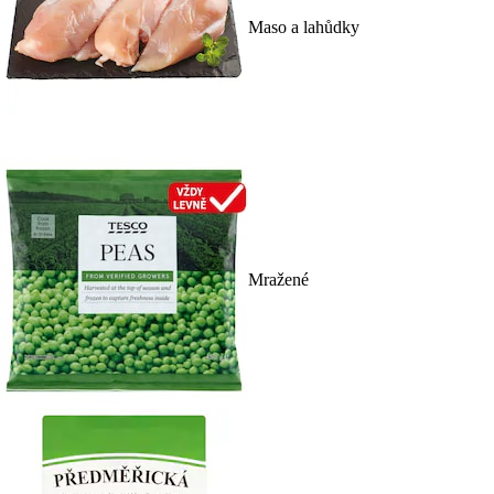
Maso a lahůdky
Mražené