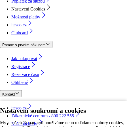
Poplatek za službu
Nastavení Cookies
Možnosti platby
itesco.cz
Clubcard
Pomoc s prvním nákupem
Jak nakupovat
Registrace
Rezervace času
Oblíbené
Kontakt
itesco.cz
Nastavení soukromí a cookies
Zákaznické centrum - 800 222 555
My a našich 18 partnerů používáme nebo ukládáme soubory cookies,
Naše obchody