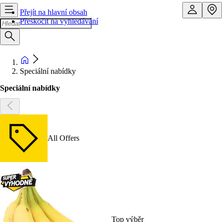
Přejít na hlavní obsah
Přeskočit na vyhledávání
Speciální nabídky
Speciální nabídky
All Offers
Top výběr