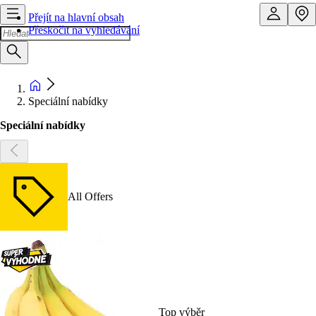
Přejít na hlavní obsah
Přeskočit na vyhledávání
Speciální nabídky
Speciální nabídky
All Offers
Top výběr