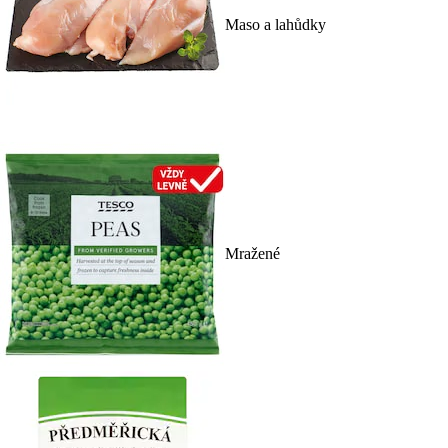
Maso a lahůdky
Mražené