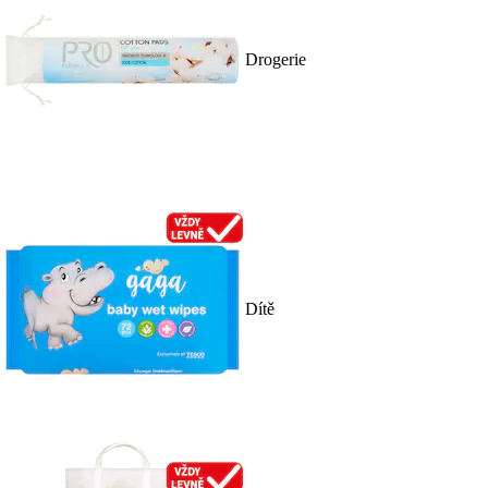
Drogerie
Dítě