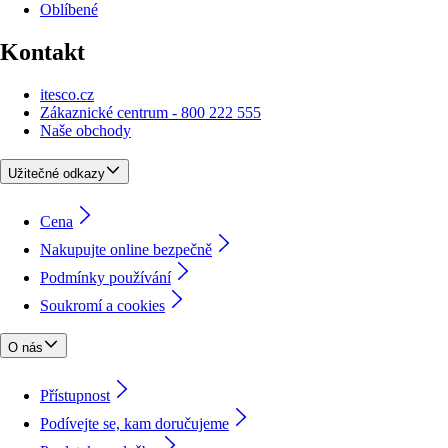
Oblíbené
Kontakt
itesco.cz
Zákaznické centrum - 800 222 555
Naše obchody
Užitečné odkazy
Cena
Nakupujte online bezpečně
Podmínky používání
Soukromí a cookies
O nás
Přístupnost
Podívejte se, kam doručujeme