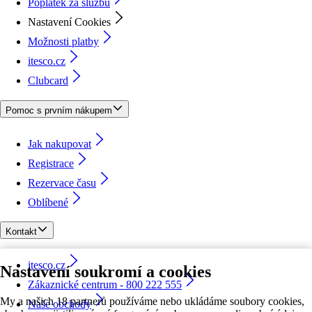
Poplatek za službu
Nastavení Cookies
Možnosti platby
itesco.cz
Clubcard
Pomoc s prvním nákupem
Jak nakupovat
Registrace
Rezervace času
Oblíbené
Kontakt
itesco.cz
Nastavení soukromí a cookies
Zákaznické centrum - 800 222 555
My a našich 18 partnerů používáme nebo ukládáme soubory cookies,
Naše obchody