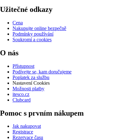
Užitečné odkazy
Cena
Nakupujte online bezpečně
Podmínky používání
Soukromí a cookies
O nás
Přístupnost
Podívejte se, kam doručujeme
Poplatek za službu
Nastavení Cookies
Možnosti platby
itesco.cz
Clubcard
Pomoc s prvním nákupem
Jak nakupovat
Registrace
Rezervace času