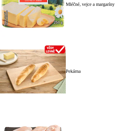
Mléčné, vejce a margaríny
Pekárna