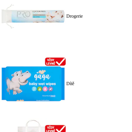
Drogerie
Dítě