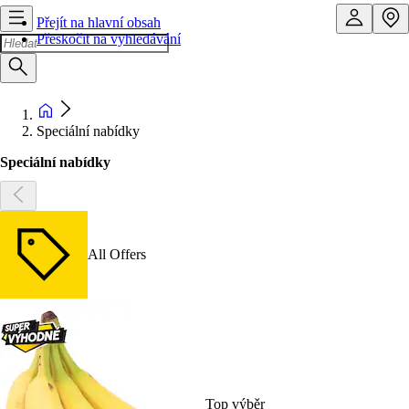
Přejít na hlavní obsah
Přeskočit na vyhledávání
Speciální nabídky
Speciální nabídky
All Offers
Top výběr