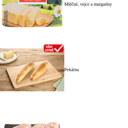
Mléčné, vejce a margaríny
Pekárna