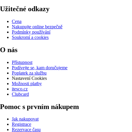
Užitečné odkazy
Cena
Nakupujte online bezpečně
Podmínky používání
Soukromí a cookies
O nás
Přístupnost
Podívejte se, kam doručujeme
Poplatek za službu
Nastavení Cookies
Možnosti platby
itesco.cz
Clubcard
Pomoc s prvním nákupem
Jak nakupovat
Registrace
Rezervace času