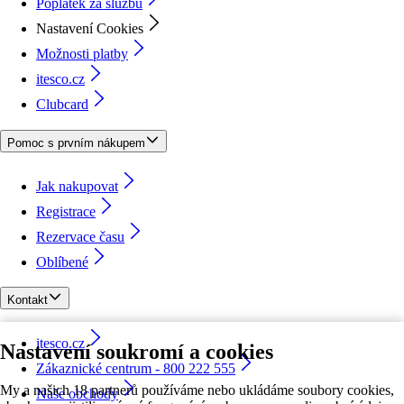
Poplatek za službu
Nastavení Cookies
Možnosti platby
itesco.cz
Clubcard
Pomoc s prvním nákupem
Jak nakupovat
Registrace
Rezervace času
Oblíbené
Kontakt
itesco.cz
Nastavení soukromí a cookies
Zákaznické centrum - 800 222 555
My a našich 18 partnerů používáme nebo ukládáme soubory cookies,
Naše obchody