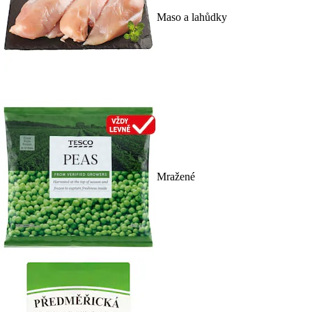
Maso a lahůdky
Mražené