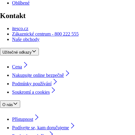
Oblíbené
Kontakt
itesco.cz
Zákaznické centrum - 800 222 555
Naše obchody
Užitečné odkazy
Cena
Nakupujte online bezpečně
Podmínky používání
Soukromí a cookies
O nás
Přístupnost
Podívejte se, kam doručujeme