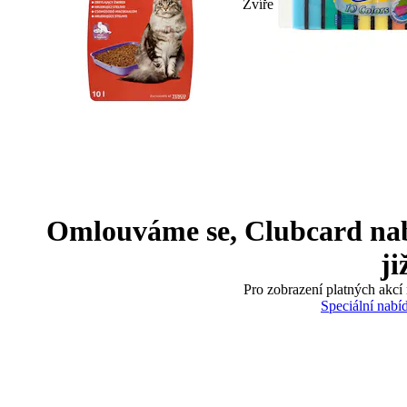
Zvíře
Omlouváme se, Clubcard nabíd
ji
Pro zobrazení platných akcí 
Speciální nabí