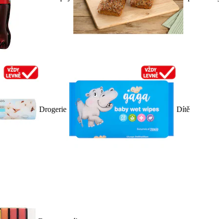
Drogerie
Dítě