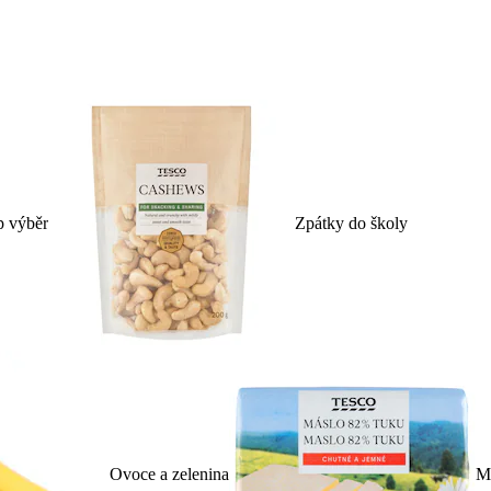
p výběr
Zpátky do školy
Ovoce a zelenina
Ml