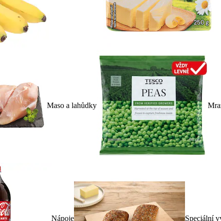
Maso a lahůdky
Mra
Nápoje
Speciální v