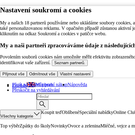
Nastavení soukromí a cookies
My a našich 18 partnerů používáme nebo ukládáme soubory cookies, ab
také personalizovanou reklamu. V opačném případě zůstanou aktivní j
kliknutím na odkaz Soukromí a cookies v patičce webu.
My a naši partneři zpracováváme údaje z následující
Povolením souborů cookies nám umožníte měřit efektivitu zobrazeného o
identifikovat vaše zařízení.
Seznam partnerů.
Přijmout vše
Odmítnout vše
Vlastní nastavení
Přejít na hlavní obsah
Můj první nákup
Nápověda
English
Přeskočit na vyhledávání
Koupit teď
Oblíbené
Speciální nabídky
Online Clu
Všechny kategorie
Top výběr
Zpátky do školy
Novinky
Ovoce a zelenina
Mléčné, vejce a m