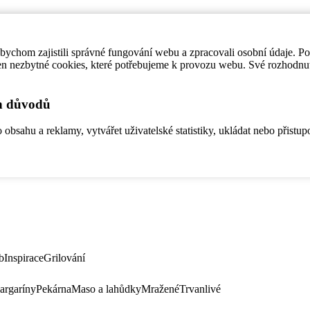
ychom zajistili správné fungování webu a zpracovali osobní údaje. P
en nezbytné cookies, které potřebujeme k provozu webu. Své rozhodnu
ch důvodů
bsahu a reklamy, vytvářet uživatelské statistiky, ukládat nebo přistup
b
Inspirace
Grilování
argaríny
Pekárna
Maso a lahůdky
Mražené
Trvanlivé