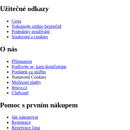
Užitečné odkazy
Cena
Nakupujte online bezpečně
Podmínky používání
Soukromí a cookies
O nás
Přístupnost
Podívejte se, kam doručujeme
Poplatek za službu
Nastavení Cookies
Možnosti platby
itesco.cz
Clubcard
Pomoc s prvním nákupem
Jak nakupovat
Registrace
Rezervace času