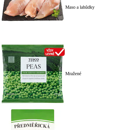
Maso a lahůdky
Mražené