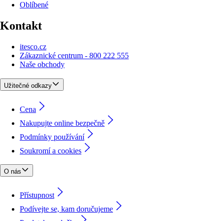
Oblíbené
Kontakt
itesco.cz
Zákaznické centrum - 800 222 555
Naše obchody
Užitečné odkazy
Cena
Nakupujte online bezpečně
Podmínky používání
Soukromí a cookies
O nás
Přístupnost
Podívejte se, kam doručujeme