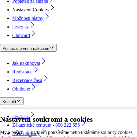
Poplatek za službu
Nastavení Cookies
Možnosti platby
itesco.cz
Clubcard
Pomoc s prvním nákupem
Jak nakupovat
Registrace
Rezervace času
Oblíbené
Kontakt
itesco.cz
Nastavení soukromí a cookies
Zákaznické centrum - 800 222 555
My a našich 18 partnerů používáme nebo ukládáme soubory cookies,
Naše obchody