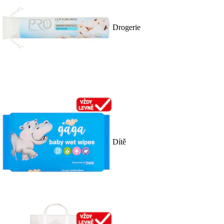
Drogerie
Dítě