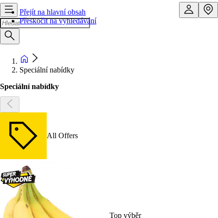
Přejít na hlavní obsah
Přeskočit na vyhledávání
Speciální nabídky
Speciální nabídky
All Offers
Top výběr