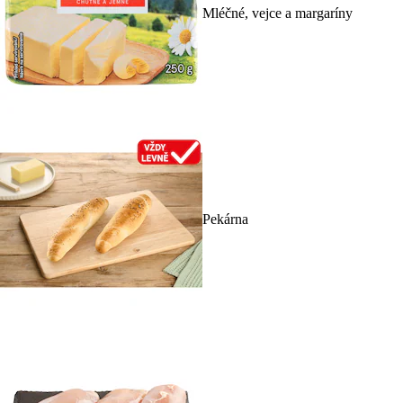
Mléčné, vejce a margaríny
Pekárna