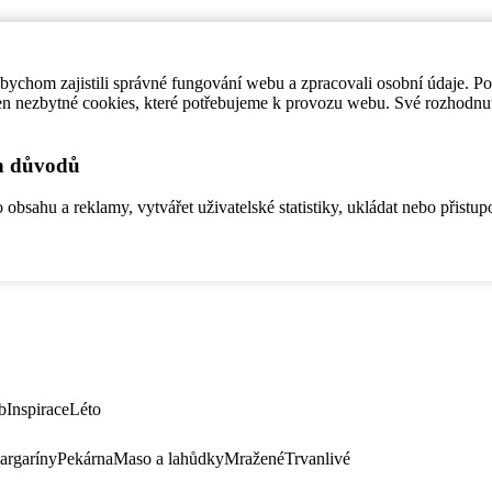
ychom zajistili správné fungování webu a zpracovali osobní údaje. P
en nezbytné cookies, které potřebujeme k provozu webu. Své rozhodnu
ch důvodů
bsahu a reklamy, vytvářet uživatelské statistiky, ukládat nebo přistup
b
Inspirace
Léto
argaríny
Pekárna
Maso a lahůdky
Mražené
Trvanlivé