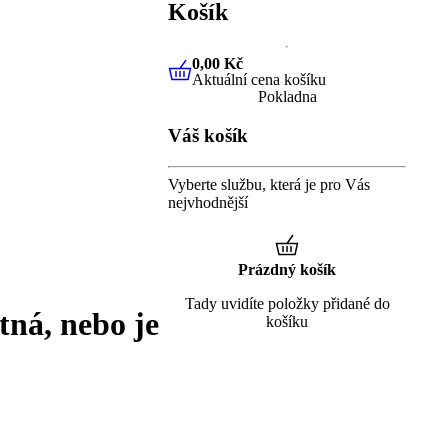
Košík
0,00 Kč
Aktuální cena košíku
0,00 Kč
Aktuální cena košíku
Pokladna
Váš košík
Vyberte službu, která je pro Vás
nejvhodnější
Prázdný košík
Tady uvidíte položky přidané do
tná, nebo je
košíku