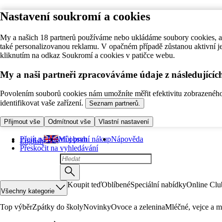
Nastavení soukromí a cookies
My a našich 18 partnerů používáme nebo ukládáme soubory cookies, ab
také personalizovanou reklamu. V opačném případě zůstanou aktivní j
kliknutím na odkaz Soukromí a cookies v patičce webu.
My a naši partneři zpracováváme údaje z následující
Povolením souborů cookies nám umožníte měřit efektivitu zobrazeného o
identifikovat vaše zařízení.
Seznam partnerů.
Přijmout vše
Odmítnout vše
Vlastní nastavení
Přejít na hlavní obsah
Můj první nákup
Nápověda
English
Přeskočit na vyhledávání
Koupit teď
Oblíbené
Speciální nabídky
Online Clu
Všechny kategorie
Top výběr
Zpátky do školy
Novinky
Ovoce a zelenina
Mléčné, vejce a m