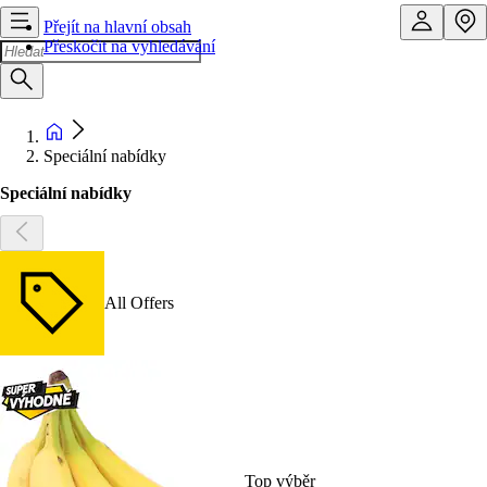
Přejít na hlavní obsah
Přeskočit na vyhledávání
Speciální nabídky
Speciální nabídky
All Offers
Top výběr