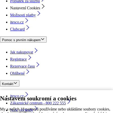
Poplatek za službu
Nastavení Cookies
Možnosti platby
itesco.cz
Clubcard
Pomoc s prvním nákupem
Jak nakupovat
Registrace
Rezervace času
Oblíbené
Kontakt
itesco.cz
Nastavení soukromí a cookies
Zákaznické centrum - 800 222 555
My a našich 18 partnerů používáme nebo ukládáme soubory cookies,
Naše obchody