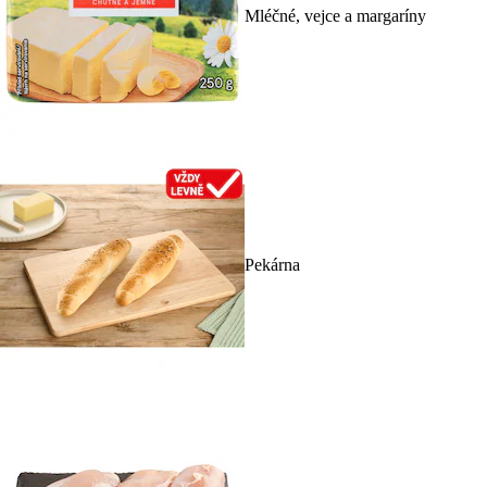
Mléčné, vejce a margaríny
Pekárna