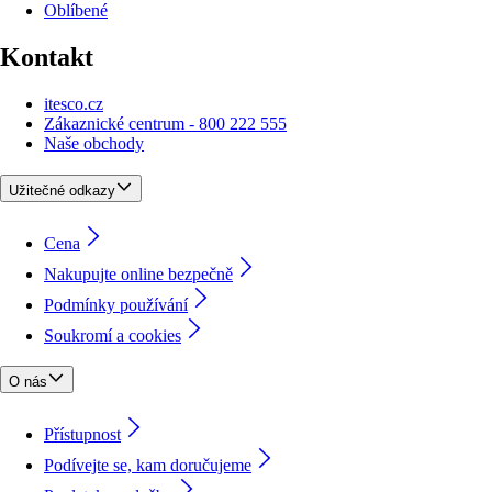
Oblíbené
Kontakt
itesco.cz
Zákaznické centrum - 800 222 555
Naše obchody
Užitečné odkazy
Cena
Nakupujte online bezpečně
Podmínky používání
Soukromí a cookies
O nás
Přístupnost
Podívejte se, kam doručujeme