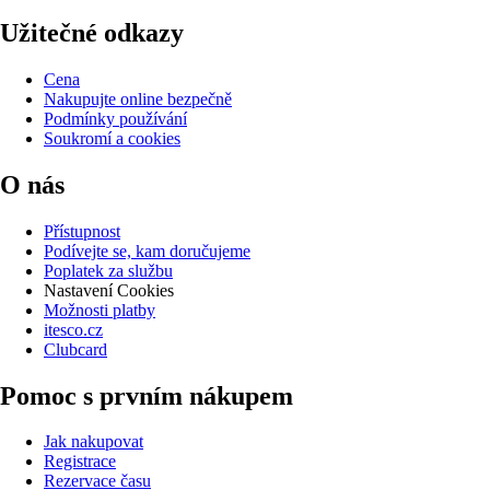
Užitečné odkazy
Cena
Nakupujte online bezpečně
Podmínky používání
Soukromí a cookies
O nás
Přístupnost
Podívejte se, kam doručujeme
Poplatek za službu
Nastavení Cookies
Možnosti platby
itesco.cz
Clubcard
Pomoc s prvním nákupem
Jak nakupovat
Registrace
Rezervace času