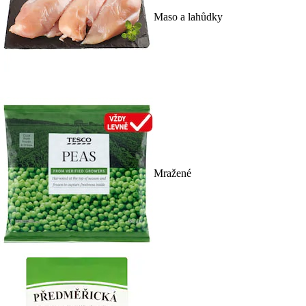
Maso a lahůdky
Mražené