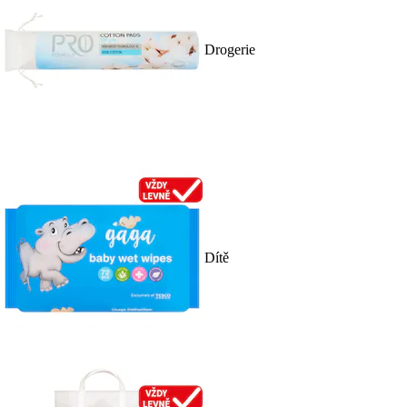
Drogerie
Dítě