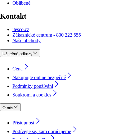
Oblíbené
Kontakt
itesco.cz
Zákaznické centrum - 800 222 555
Naše obchody
Užitečné odkazy
Cena
Nakupujte online bezpečně
Podmínky používání
Soukromí a cookies
O nás
Přístupnost
Podívejte se, kam doručujeme