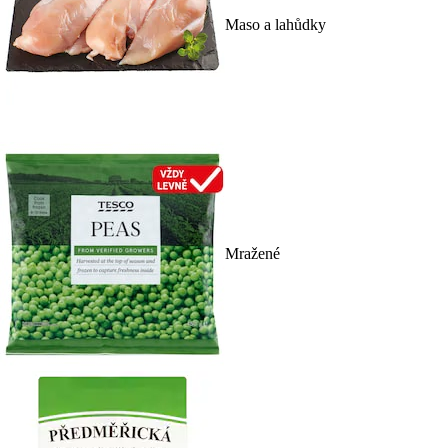
Maso a lahůdky
Mražené