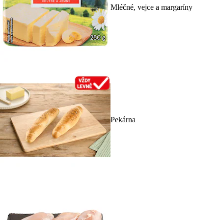
Mléčné, vejce a margaríny
Pekárna