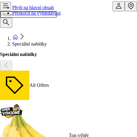
Přejít na hlavní obsah
Přeskočit na vyhledávání
Speciální nabídky
Speciální nabídky
All Offers
Top výběr