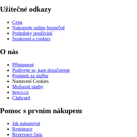
Užitečné odkazy
Cena
Nakupujte online bezpečně
Podmínky používání
Soukromí a cookies
O nás
Přístupnost
Podívejte se, kam doručujeme
Poplatek za službu
Nastavení Cookies
Možnosti platby
itesco.cz
Clubcard
Pomoc s prvním nákupem
Jak nakupovat
Registrace
Rezervace času