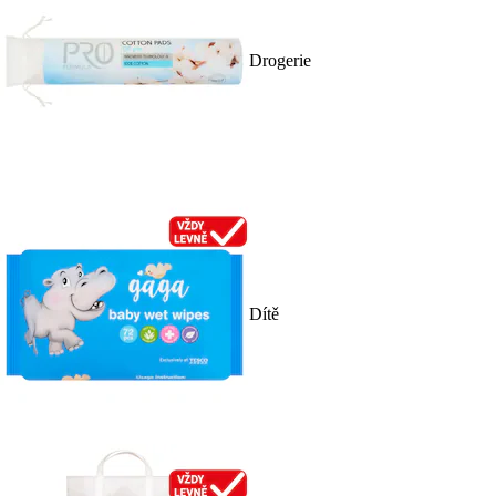
Drogerie
Dítě