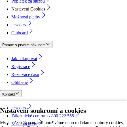
Poplatek za službu
Nastavení Cookies
Možnosti platby
itesco.cz
Clubcard
Pomoc s prvním nákupem
Jak nakupovat
Registrace
Rezervace času
Oblíbené
Kontakt
itesco.cz
Nastavení soukromí a cookies
Zákaznické centrum - 800 222 555
My a našich 18 partnerů používáme nebo ukládáme soubory cookies,
Naše obchody