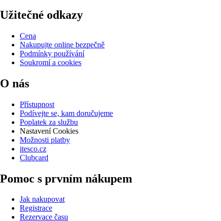
Užitečné odkazy
Cena
Nakupujte online bezpečně
Podmínky používání
Soukromí a cookies
O nás
Přístupnost
Podívejte se, kam doručujeme
Poplatek za službu
Nastavení Cookies
Možnosti platby
itesco.cz
Clubcard
Pomoc s prvním nákupem
Jak nakupovat
Registrace
Rezervace času