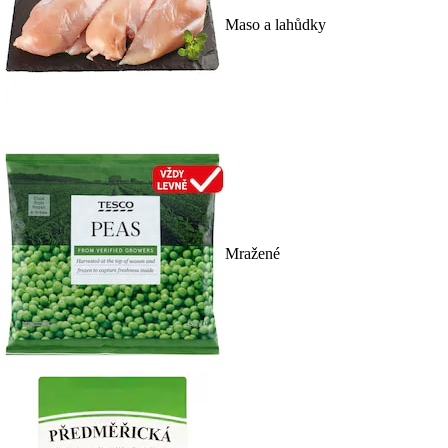
Maso a lahůdky
Mražené