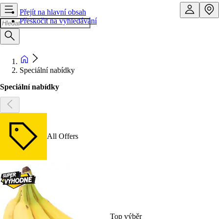
Přejít na hlavní obsah
Přeskočit na vyhledávání
Speciální nabídky
Speciální nabídky
All Offers
Top výběr