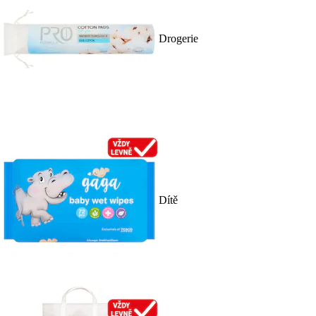
Drogerie
Dítě