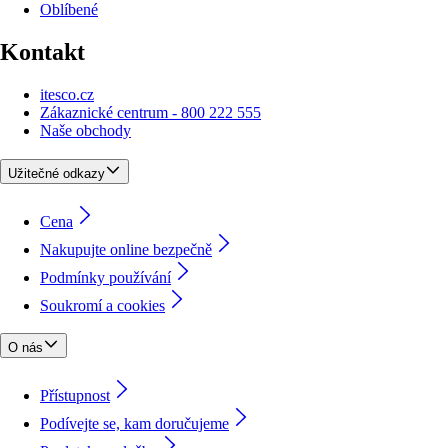
Oblíbené
Kontakt
itesco.cz
Zákaznické centrum - 800 222 555
Naše obchody
Užitečné odkazy
Cena
Nakupujte online bezpečně
Podmínky používání
Soukromí a cookies
O nás
Přístupnost
Podívejte se, kam doručujeme