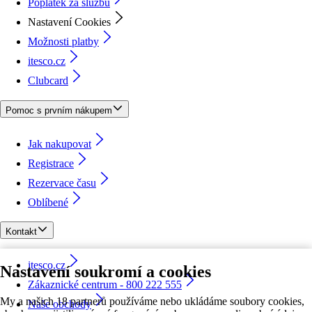
Poplatek za službu
Nastavení Cookies
Možnosti platby
itesco.cz
Clubcard
Pomoc s prvním nákupem
Jak nakupovat
Registrace
Rezervace času
Oblíbené
Kontakt
itesco.cz
Nastavení soukromí a cookies
Zákaznické centrum - 800 222 555
My a našich 18 partnerů používáme nebo ukládáme soubory cookies,
Naše obchody