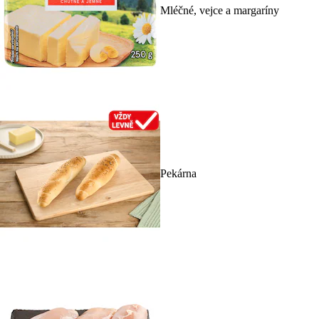
Mléčné, vejce a margaríny
Pekárna