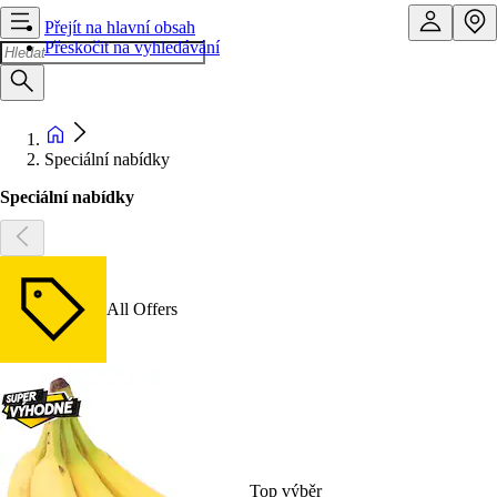
Přejít na hlavní obsah
Přeskočit na vyhledávání
Speciální nabídky
Speciální nabídky
All Offers
Top výběr