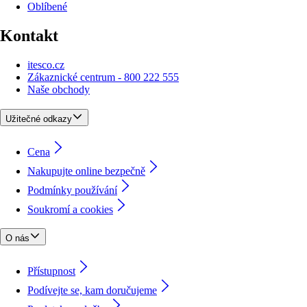
Oblíbené
Kontakt
itesco.cz
Zákaznické centrum - 800 222 555
Naše obchody
Užitečné odkazy
Cena
Nakupujte online bezpečně
Podmínky používání
Soukromí a cookies
O nás
Přístupnost
Podívejte se, kam doručujeme