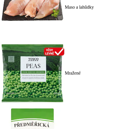
Maso a lahůdky
Mražené