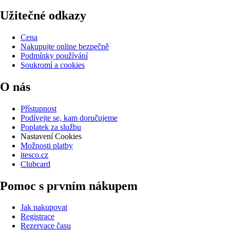
Užitečné odkazy
Cena
Nakupujte online bezpečně
Podmínky používání
Soukromí a cookies
O nás
Přístupnost
Podívejte se, kam doručujeme
Poplatek za službu
Nastavení Cookies
Možnosti platby
itesco.cz
Clubcard
Pomoc s prvním nákupem
Jak nakupovat
Registrace
Rezervace času