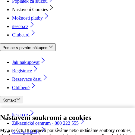
Poplatek za službu
Nastavení Cookies
Možnosti platby
itesco.cz
Clubcard
Pomoc s prvním nákupem
Jak nakupovat
Registrace
Rezervace času
Oblíbené
Kontakt
itesco.cz
Nastavení soukromí a cookies
Zákaznické centrum - 800 222 555
My a našich 18 partnerů používáme nebo ukládáme soubory cookies,
Naše obchody