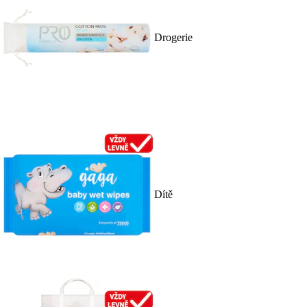
Drogerie
Dítě