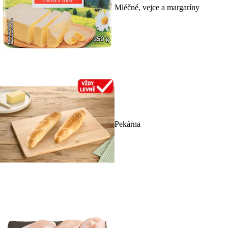
Mléčné, vejce a margaríny
Pekárna