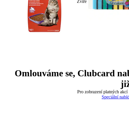
Zvíře
Omlouváme se, Clubcard nabíd
ji
Pro zobrazení platných akcí 
Speciální nabí