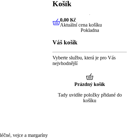
Košík
0,00 Kč
Aktuální cena košíku
0,00 Kč
Aktuální cena košíku
Pokladna
Váš košík
Vyberte službu, která je pro Vás
nejvhodnější
Prázdný košík
Tady uvidíte položky přidané do
košíku
éčné, vejce a margaríny