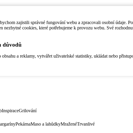
ychom zajistili správné fungování webu a zpracovali osobní údaje. P
en nezbytné cookies, které potřebujeme k provozu webu. Své rozhodnu
ch důvodů
bsahu a reklamy, vytvářet uživatelské statistiky, ukládat nebo přistup
b
Inspirace
Grilování
argaríny
Pekárna
Maso a lahůdky
Mražené
Trvanlivé