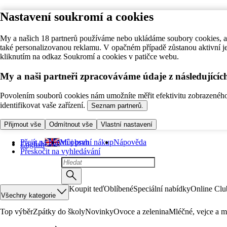
Nastavení soukromí a cookies
My a našich 18 partnerů používáme nebo ukládáme soubory cookies, ab
také personalizovanou reklamu. V opačném případě zůstanou aktivní j
kliknutím na odkaz Soukromí a cookies v patičce webu.
My a naši partneři zpracováváme údaje z následující
Povolením souborů cookies nám umožníte měřit efektivitu zobrazeného o
identifikovat vaše zařízení.
Seznam partnerů.
Přijmout vše
Odmítnout vše
Vlastní nastavení
Přejít na hlavní obsah
Můj první nákup
Nápověda
English
Přeskočit na vyhledávání
Koupit teď
Oblíbené
Speciální nabídky
Online Clu
Všechny kategorie
Top výběr
Zpátky do školy
Novinky
Ovoce a zelenina
Mléčné, vejce a m