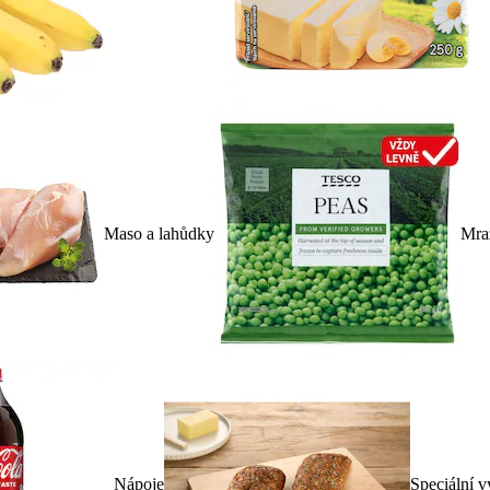
Maso a lahůdky
Mra
Nápoje
Speciální v