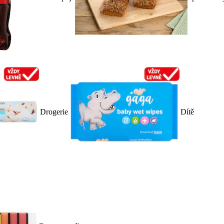
Drogerie
Dítě