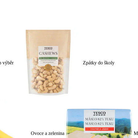
p výběr
Zpátky do školy
Ovoce a zelenina
Ml